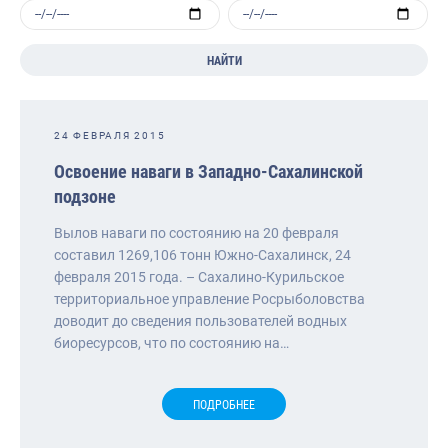
Волго-Каспийское
Восточно-Сибирское
НАЙТИ
Енисейское
Западно-Балтийское
24 ФЕВРАЛЯ 2015
Московско-Окское
Освоение наваги в Западно-Сахалинской
подзоне
Нижнеобское
Вылов наваги по состоянию на 20 февраля
Охотское
составил 1269,106 тонн Южно-Сахалинск, 24
февраля 2015 года. – Сахалино-Курильское
Приморское
территориальное управление Росрыболовства
Сахалино-Курильское
доводит до сведения пользователей водных
биоресурсов, что по состоянию на…
Северо-Восточное
Северо-Западное
ПОДРОБНЕЕ
Северо-Кавказское