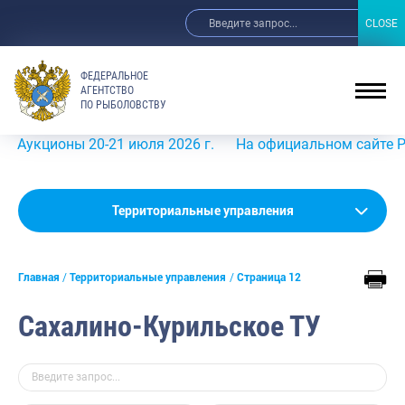
CLOSE
CLOSE
ФЕДЕРАЛЬНОЕ
АГЕНТСТВО
ПО РЫБОЛОВСТВУ
оны 20-21 июля 2026 г.
На официальном сайте Росрыболо
Территориальные управления
Амурское
Главная
Территориальные управления
Страница 12
Азово-Черноморское
Ангаро-Байкальское
Сахалино-Курильское ТУ
Верхнеобское
Волго-Камское