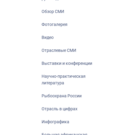
Отрасль в ци
Инфографика
Обзор СМИ
Большая афр
Фотогалерея
Укрепление д
ценностей
Видео
События в Ро
Отраслевые СМИ
Выставки и конференции
Научно-практическая
литература
Рыбоохрана России
Отрасль в цифрах
Инфографика
Большая африканская