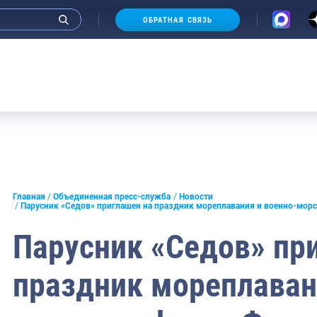
ОБРАТНАЯ СВЯЗЬ
и интервью руководства
Главная
Объединенная пресс-служба
Новости
Парусник «Седов» приглашен на праздник мореплавания и военно-мор
СМИ
Парусник «Седов» пр
конференции
праздник мореплаван
ическая литература
России