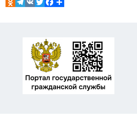
Odnoklassniki
Telegram
VK
Twitter
Facebook
Отправить