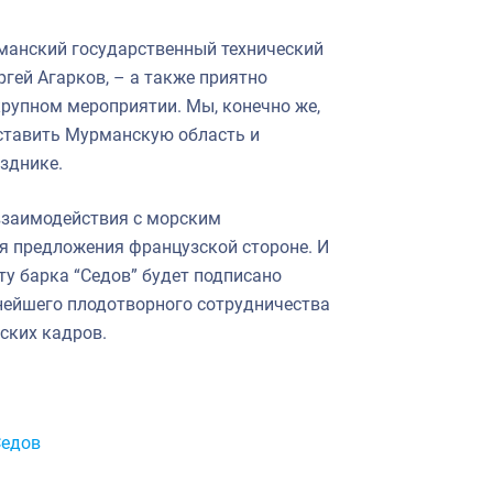
рманский государственный технический
ргей Агарков, – а также приятно
крупном мероприятии. Мы, конечно же,
дставить Мурманскую область и
зднике.
взаимодействия с морским
ся предложения французской стороне. И
ту барка “Седов” будет подписано
нейшего плодотворного сотрудничества
ских кадров.
едов