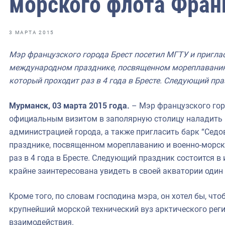
морского флота Фран
фрах
иканская экспедиция
3 МАРТА 2015
уховно-нравственных
Мэр французского города Брест посетил МГТУ и приглас
международном празднике, посвященном мореплаванию
ссии и мире
который проходит раз в 4 года в Бресте. Следующий пра
Мурманск, 03 марта 2015 года.
– Мэр французского гор
официальным визитом в заполярную столицу наладить
администрацией города, а также пригласить барк “Сед
празднике, посвященном мореплаванию и военно-морск
раз в 4 года в Бресте. Следующий праздник состоится в
крайне заинтересована увидеть в своей акватории один
Кроме того, по словам господина мэра, он хотел бы, чт
крупнейший морской технический вуз арктического рег
взаимодействия.