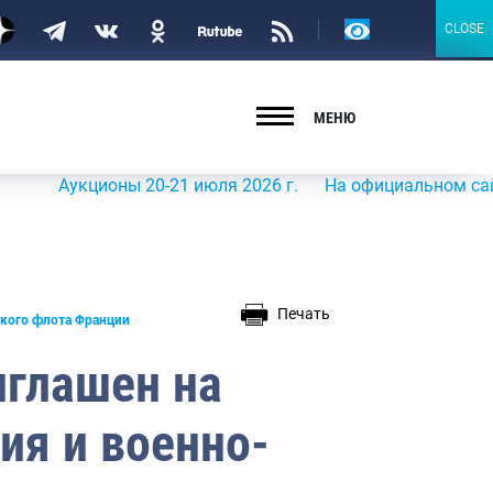
Версия
CLOSE
CLOSE
для
слабовидящих
МЕНЮ
Аукционы 20-21 июля 2026 г.
На официальном сайте Роср
Печать
ского флота Франции
иглашен на
ия и военно-