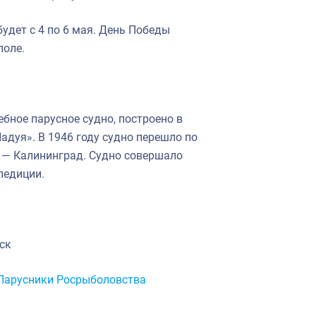
будет с 4 по 6 мая. День Победы
поле.
бное парусное судно, построено в
Падуя». В 1946 году судно перешло по
а — Калининград. Судно совершало
педиции.
йск
Парусники Росрыболовства