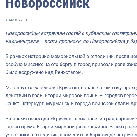
Новороссийск
фрах
иканская экспедиция
3 МАЯ 2015
уховно-нравственных
Новороссийцы встречали гостей с кубанским гостеприи
Калининграда – порта прописки, до Новороссийска у бар
ссии и мире
В рамках историко-мемориальной экспедиции, посвяще
особую миссию: на его борту в город привезли реликви
было водружено над Рейхстагом.
Маршрут всех рейсов «Крузенштерна» в этом году прох
действий в годы Второй мировой войны – городов-герое
Санкт-Петербург, Мурманск и города воинской славы Ар
За время перехода «Крузенштерн» посетил ряд европейск
где во время Второй мировой разворачивался театр во
участники экспедиции, знаменитый барк везде встречал