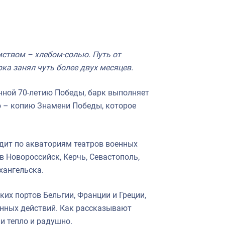
мством – хлебом-солью. Путь от
ка занял чуть более двух месяцев.
нной 70-летию Победы, барк выполняет
ю – копию Знамени Победы, которое
одит по акваториям театров военных
в Новороссийск, Керчь, Севастополь,
хангельска.
их портов Бельгии, Франции и Греции,
енных действий. Как рассказывают
и тепло и радушно.