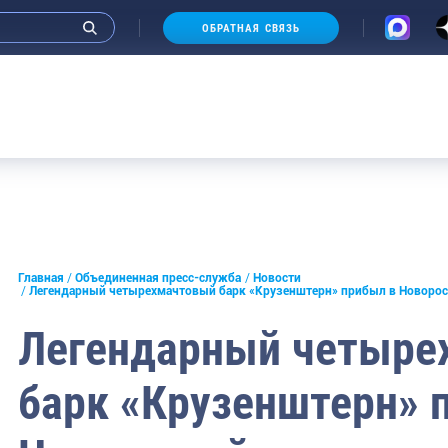
ОБРАТНАЯ СВЯЗЬ
и интервью руководства
Главная
Объединенная пресс-служба
Новости
Легендарный четырехмачтовый барк «Крузенштерн» прибыл в Новоро
СМИ
Легендарный четыре
конференции
барк «Крузенштерн» 
ическая литература
России