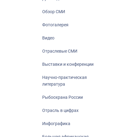
Отрасль в ци
Инфографика
Обзор СМИ
Большая афр
Фотогалерея
Укрепление д
ценностей
Видео
События в Ро
Отраслевые СМИ
Выставки и конференции
Научно-практическая
литература
Рыбоохрана России
Отрасль в цифрах
Инфографика
Большая африканская