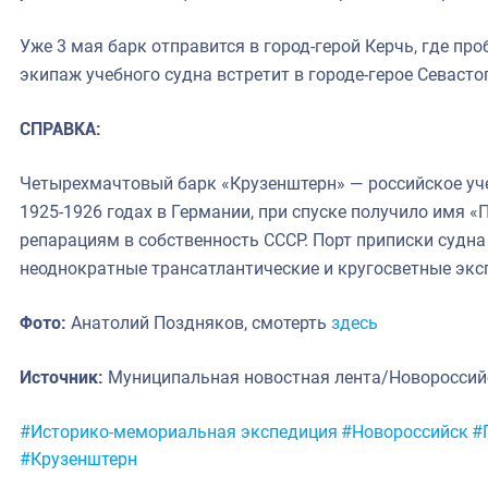
Уже 3 мая барк отправится в город-герой Керчь, где про
экипаж учебного судна встретит в городе-герое Севасто
СПРАВКА:
Четырехмачтовый барк «Крузенштерн» — российское уче
1925-1926 годах в Германии, при спуске получило имя «
репарациям в собственность СССР. Порт приписки судн
неоднократные трансатлантические и кругосветные экс
Фото:
Анатолий Поздняков, смотерть
здесь
Источник:
Муниципальная новостная лента/Новоросси
Метки:
#Историко-мемориальная экспедиция
#Новороссийск
#
#Крузенштерн