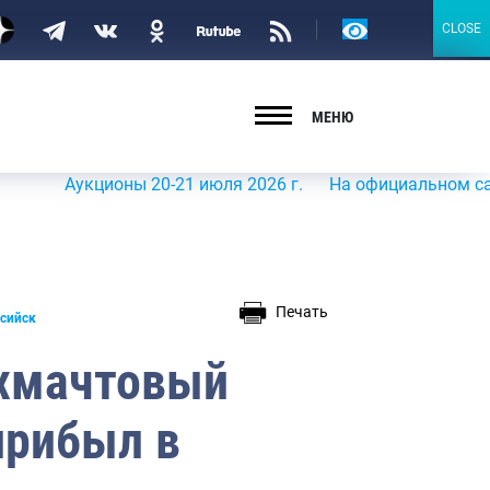
Версия
CLOSE
CLOSE
для
слабовидящих
МЕНЮ
Аукционы 20-21 июля 2026 г.
На официальном сайте Рос
Печать
ссийск
хмачтовый
прибыл в