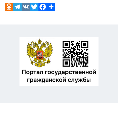
Odnoklassniki
Telegram
VK
Twitter
Facebook
Отправить