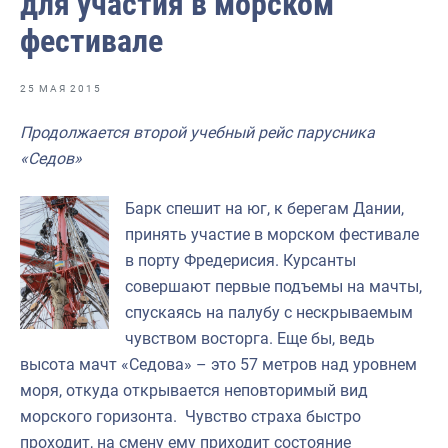
для участия в морском
Отраслевые СМИ
фестивале
Выставки и конференции
Научно-практическая литература
25 МАЯ 2015
Рыбоохрана России
Продолжается второй учебный рейс парусника
«Седов»
Отрасль в цифрах
Инфографика
Барк спешит на юг, к берегам Дании,
принять участие в морском фестивале
Большая африканская экспедиция
в порту Фредерисия. Курсанты
Укрепление духовно-нравственных ценностей
совершают первые подъемы на мачты,
спускаясь на палубу с нескрываемым
События в России и мире
чувством восторга. Еще бы, ведь
высота мачт «Седова» – это 57 метров над уровнем
моря, откуда открывается неповторимый вид
морского горизонта. Чувство страха быстро
проходит, на смену ему приходит состояние