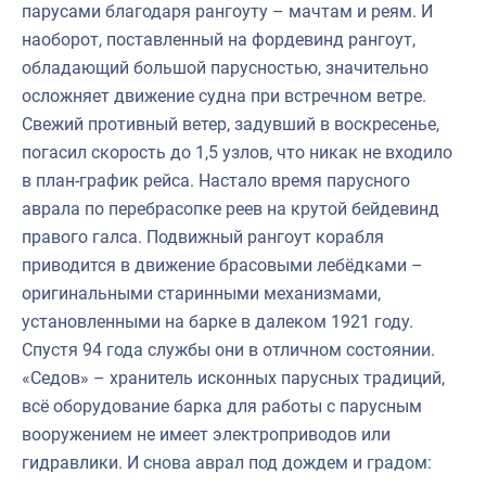
парусами благодаря рангоуту – мачтам и реям. И
наоборот, поставленный на фордевинд рангоут,
обладающий большой парусностью, значительно
осложняет движение судна при встречном ветре.
Свежий противный ветер, задувший в воскресенье,
погасил скорость до 1,5 узлов, что никак не входило
в план-график рейса. Настало время парусного
аврала по перебрасопке реев на крутой бейдевинд
правого галса. Подвижный рангоут корабля
приводится в движение брасовыми лебёдками –
оригинальными старинными механизмами,
установленными на барке в далеком 1921 году.
Спустя 94 года службы они в отличном состоянии.
«Седов» – хранитель исконных парусных традиций,
всё оборудование барка для работы с парусным
вооружением не имеет электроприводов или
гидравлики. И снова аврал под дождем и градом: