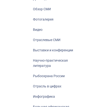
Отрасль в ци
Инфографика
Обзор СМИ
Большая афр
Фотогалерея
Укрепление д
ценностей
Видео
События в Ро
Отраслевые СМИ
Выставки и конференции
Научно-практическая
литература
Рыбоохрана России
Отрасль в цифрах
Инфографика
Большая африканская