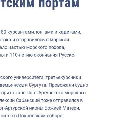
атским портам
с 80 курсантами, юнгами и кадетами,
стока и отправилось в морской
ало частью морского похода,
ы и 110-летию окончания Русско-
ского университета, третьекурсники
одемьянска и Сургута. Провожали судно
 прихожане Порт-Артурского морского
лексий Сабанский тоже отправился в
орт-Артурской иконы Божией Матери,
ранится в Покровском соборе