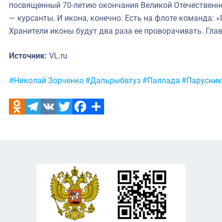
посвященный 70-летию окончания Великой Отечественно
— курсанты. И икона, конечно. Есть на флоте команда:
Хранители иконы будут два раза ее проворачивать. Гла
Источник:
VL.ru
Метки:
#Николай Зорченко
#Дальрыбвтуз
#Паллада
#Парусник
Odnoklassniki
Telegram
VK
Twitter
Facebook
Отправить