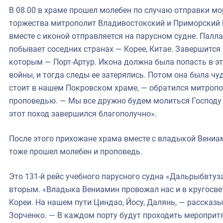
В 08.00 в храме прошел молебен по случаю отправки мо
торжества митрополит Владивостокский и Приморский 
вместе с иконой отправляется на парусном судне. Палла
побывает соседних странах — Корее, Китае. Завершится 
которым — Порт-Артур. Икона должна была попасть в эт
войны, и тогда следы ее затерялись. Потом она была ч
стоит в нашем Покровском храме, — обратился митропо
проповедью. — Мы все дружно будем молиться Господу 
этот поход завершился благополучно».
После этого прихожане храма вместе с владыкой Вениам
тоже прошел молебен и проповедь.
Это 131-й рейс учебного парусного судна «Дальрыбвтуза
вторым. «Владыка Вениамин провожал нас и в кругосве
Кореи. На нашем пути Циндао, Йосу, Далянь, — расска
Зорченко. — В каждом порту будут проходить мероприт