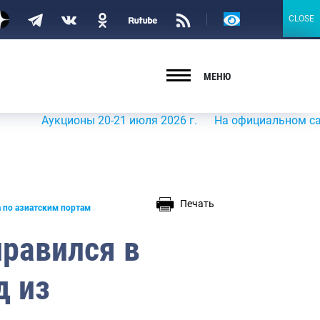
Версия
CLOSE
CLOSE
для
слабовидящих
МЕНЮ
Аукционы 20-21 июля 2026 г.
На официальном сайте Рос
Печать
а по азиатским портам
правился в
д из