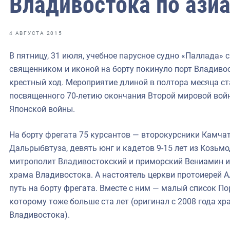
Владивостока по ази
фрах
иканская экспедиция
4 АВГУСТА 2015
уховно-нравственных
В пятницу, 31 июля, учебное парусное судно «Паллада» 
священником и иконой на борту покинуло порт Владиво
ссии и мире
крестный ход. Мероприятие длиной в полтора месяца ст
посвященного 70-летию окончания Второй мировой войн
Японской войны.
На борту фрегата 75 курсантов — второкурсники Камчат
Дальрыбвтуза, девять юнг и кадетов 9-15 лет из Козьм
митрополит Владивостокский и приморский Вениамин и
храма Владивостока. А настоятель церкви протоиерей А
путь на борту фрегата. Вместе с ним — малый список П
которому тоже больше ста лет (оригинал с 2008 года х
Владивостока).