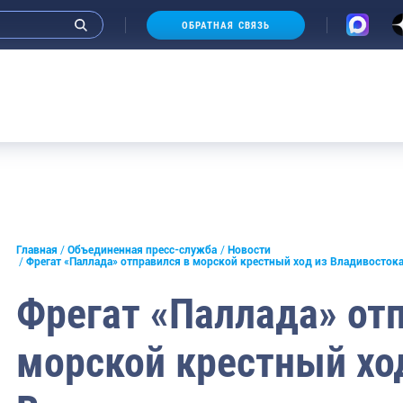
ОБРАТНАЯ СВЯЗЬ
и интервью руководства
Главная
Объединенная пресс-служба
Новости
Фрегат «Паллада» отправился в морской крестный ход из Владивосток
СМИ
Фрегат «Паллада» от
конференции
морской крестный хо
ическая литература
России