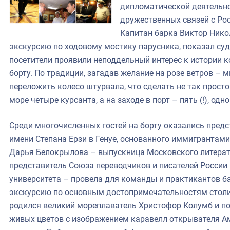
дипломатической деятельно
дружественных связей с Ро
Капитан барка Виктор Нико
экскурсию по ходовому мостику парусника, показал суд
посетители проявили неподдельный интерес к истории к
борту. По традиции, загадав желание на розе ветров – 
переложить колесо штурвала, что сделать не так прост
море четыре курсанта, а на заходе в порт – пять (!), о
Среди многочисленных гостей на борту оказались предс
имени Степана Ерзи в Генуе, основанного иммигрантами
Дарья Белокрылова – выпускница Московского литерату
представитель Союза переводчиков и писателей России
университета – провела для команды и практикантов б
экскурсию по основным достопримечательностям столиц
родился великий мореплаватель Христофор Колумб и п
живых цветов с изображением каравелл открывателя А