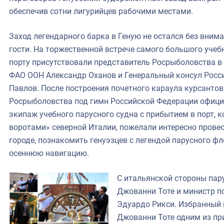
обеспечив сотни лигурийцев рабочими местами.
Заход легендарного барка в Геную не остался без вним
гости. На торжественной встрече самого большого учеб
порту присутствовали представитель Росрыболовства в
ФАО ООН Александр Оханов и Генеральный консул Росс
Павлов. После построения почетного караула курсантов
Росрыболовства под гимн Российской Федерации офици
экипаж учебного парусного судна с прибытием в порт, 
воротами» северной Италии, пожелали интересно прове
городе, познакомить генуэзцев с легендой парусного ф
осеннюю навигацию.
С итальянской стороны пар
Джованни Тоте и министр п
Эдуардо Рикси. Избранный н
Джованни Тоте одним из пр