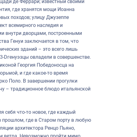
щади де Феррари; известный своими
нтия, где хранятся мощи Иоанна
овых походов; улицу Джузеппе
ект всемирного наследия и
и внутри дворцами, построенными
ства Генуи заключается в том, что
ических зданий – это всего лишь
 3-Dгенуэзцы овладели в совершенстве.
иконой Георгия Победоносца на
юрьмой, и где какое-то время
рко Поло. В завершении прогулки
ччу – традиционное блюдо итальянской
я себя что-то новое, где каждый
в прошлом, где в Старом порту в любую
ляции архитектора Ренцо Пьяно,
м ветра. Невозможно пройти мимо