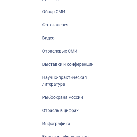
Отрасль в ци
Инфографика
Обзор СМИ
Большая афр
Фотогалерея
Укрепление д
ценностей
Видео
События в Ро
Отраслевые СМИ
Выставки и конференции
Научно-практическая
литература
Рыбоохрана России
Отрасль в цифрах
Инфографика
Большая африканская