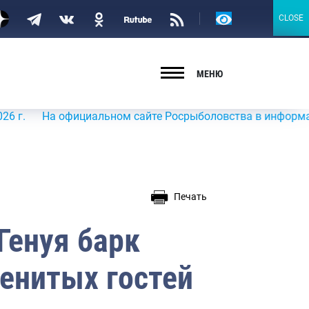
Версия
CLOSE
CLOSE
для
слабовидящих
МЕНЮ
На официальном сайте Росрыболовства в информационно-те
Печать
Генуя барк
енитых гостей