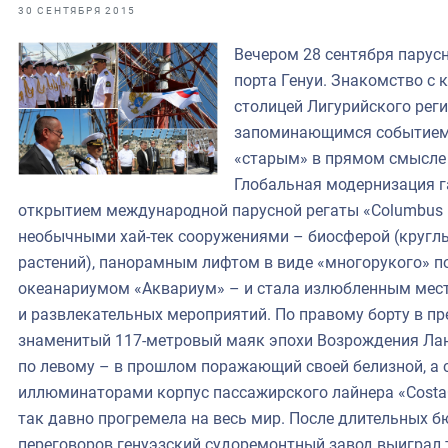
фрах
30 СЕНТЯБРЯ 2015
Вечером 28 сентября парус
иканская экспедиция
порта Генуи. Знакомство с 
уховно-нравственных
столицей Лигурийского рег
запоминающимся событием в
ссии и мире
«старым» в прямом смысле 
Глобальная модернизация г
открытием международной парусной регаты «Columbus 
необычными хай-тек сооружениями – биосферой (кругл
растений), панорамным лифтом в виде «многорукого» п
океанариумом «Аквариум» – и стала излюбленным мест
и развлекательных мероприятий. По правому борту в пр
знаменитый 117-метровый маяк эпохи Возрождения Лант
по левому – в прошлом поражающий своей белизной, а
иллюминаторами корпус пассажирского лайнера «CostaC
так давно прогремела на весь мир. После длительных 
переговоров генуэзский судоремонтный завод выиграл 