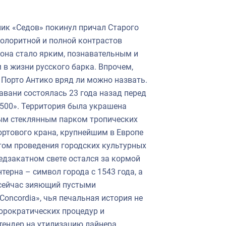
ник «Седов» покинул причал Старого
колоритной и полной контрастов
иона стало ярким, познавательным и
 жизни русского барка. Впрочем,
Порто Антико вряд ли можно назвать.
авани состоялась 23 года назад перед
500». Территория была украшена
ым стеклянным парком тропических
ортового крана, крупнейшим в Европе
ом проведения городских культурных
едзакатном свете остался за кормой
ерна – символ города с 1543 года, а
 сейчас зияющий пустыми
oncordia», чья печальная история не
бюрократических процедур и
тендер на утилизацию лайнера,