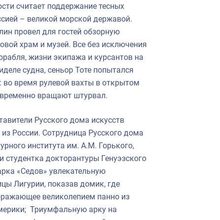
сти считает поддержание тесных
ссией – великой морской державой.
лин провел для гостей обзорную
овой храм и музей. Все без исключения
орабля, жизни экипажа и курсантов на
миделе судна, сеньор Тоте попытался
о: во время рулевой вахты в открытом
дновременно вращают штурвал.
тавители Русского дома искусств
 из России. Сотрудница Русского дома
рного института им. А.М. Горького,
 и студентка докторантуры Генуэзского
арка «Седов» увлекательную
ы Лигурии, показав домик, где
оражающее великолепием панно из
мерики; Триумфальную арку на