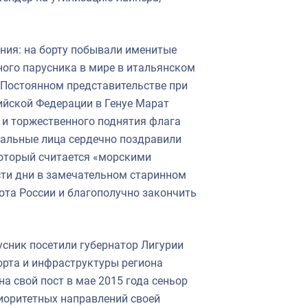
ания: на борту побывали именитые
ного парусника в мире в итальянском
 Постоянном представительстве при
ийской Федерации в Генуе Марат
 и торжественного поднятия флага
альные лица сердечно поздравили
который считается «морскими
сти дни в замечательном старинном
лота России и благополучно закончить
усник посетили губернатор Лигурии
орта и инфраструктуры региона
а свой пост в мае 2015 года сеньор
иоритетных направлений своей