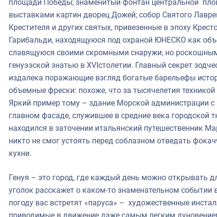
площади Победы; знаменитый фонтан центральной пло
выставками картин дворец Дожей; собор Святого Лавре
Крестителя и других святых, привезенные в эпоху Крест
Гарибальди, находящуюся под охраной ЮНЕСКО как объ
славящуюся своими скромными снаружи, но роскошным
генуэзской знатью в XVIстолетии. Главный секрет зодче
издалека поражающие взгляд богатые барельефы истор
объемные фрески: похоже, что за тысячелетия техникой
Яркий пример тому – здание Морской администрации с 
главном фасаде, служившее в средние века городской т
находился в заточении итальянский путешественник Ма
никто не смог устоять перед соблазном отведать фока
кухни.
Генуя – это город, где каждый день можно открывать дл
уголок расскажет о каком-то знаменательном событии 
погоду вас встретят «паруса» – художественные инстал
приводимые в движение даже самым легким дуновение