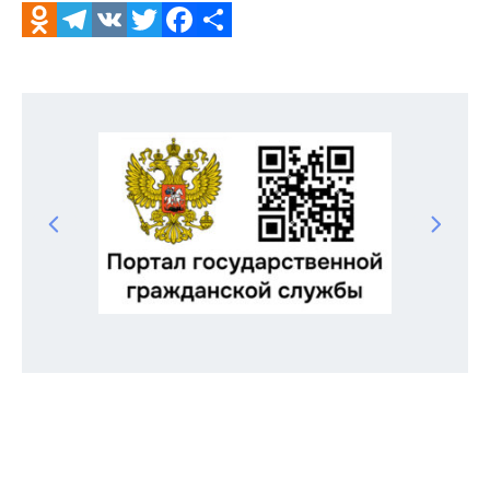
Odnoklassniki
Telegram
VK
Twitter
Facebook
Отправить