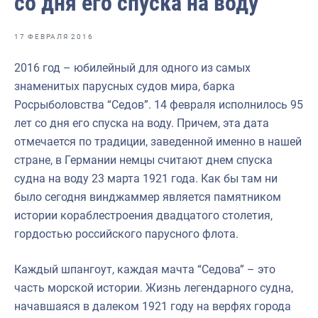
со дня его спуска на воду
Отраслевые СМИ
Выставки и конференции
17 ФЕВРАЛЯ 2016
Научно-практическая литература
2016 год – юбилейный для одного из самых
знаменитых парусных судов мира, барка
Рыбоохрана России
Росрыболовства “Седов”. 14 февраля исполнилось 95
Отрасль в цифрах
лет со дня его спуска на воду. Причем, эта дата
отмечается по традиции, заведенной именно в нашей
Инфографика
стране, в Германии немцы считают днем спуска
Большая африканская экспедиция
судна на воду 23 марта 1921 года. Как бы там ни
было сегодня винджаммер является памятником
Укрепление духовно-нравственных ценностей
истории кораблестроения двадцатого столетия,
События в России и мире
гордостью российского парусного флота.
Каждый шпангоут, каждая мачта “Седова” – это
часть морской истории. Жизнь легендарного судна,
начавшаяся в далеком 1921 году на верфях города