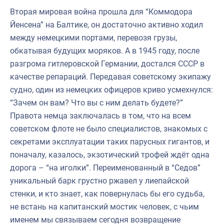
Вторая мировая война прошла для “Коммодора
Йенсена” на Балтике, он достаточно активно ходил
между немецкими портами, перевозя грузы,
обкатывая будущих моряков. А в 1945 году, после
разгрома гитлеровской Германии, достался СССР в
качестве репараций. Передавая советскому экипажу
судно, один из немецких офицеров криво усмехнулся:
“Зачем он вам? Что вы с ним делать будете?”
Правота немца заключалась в том, что на всем
советском флоте не было специалистов, знакомых с
секретами эксплуатации таких парусных гигантов, и
поначалу, казалось, экзотический трофей ждёт одна
дорога – “на иголки”. Переименованный в “Седов”
уникальный барк грустно ржавел у лиепайской
стенки, и кто знает, как повернулась бы его судьба,
не встань на капитанский мостик человек, с чьим
именем мы связываем сегодня возвращение