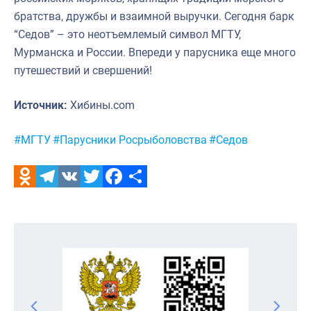
братства, дружбы и взаимной выручки. Сегодня барк
“Седов” – это неотъемлемый символ МГТУ,
Мурманска и России. Впереди у парусника еще много
путешествий и свершений!
Источник:
Хибины.com
Метки:
#МГТУ
#Парусники Росрыболовства
#Седов
Odnoklassniki
Telegram
VK
Twitter
Facebook
Отправить