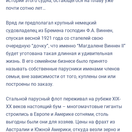
истории этого судна, остающегося на плаву уже
почти сотню лет…
Вряд ли предполагал крупный немецкий
судовладелец из Бремена господин Ф.А. Виннен,
спуская весной 1921 года со стапелей свою
очередную “дочку”, что именно “Магдалене Виннен II”
будет уготована такая длинная и удивительная
жизнь. В его семейном бизнесе было принято
называть собственные парусники именами членов
семьи, вне зависимости от того, куплены они или
построены по заказу.
Стальной парусный флот переживал на рубеже XIX-
XX веков настоящий бум – многомачтовые гиганты
строились в Европе и Америке сотнями, столь
выгодны были они для хозяев. Цены на фрахт из
Австралии и Южной Америки, откуда везли зерно и