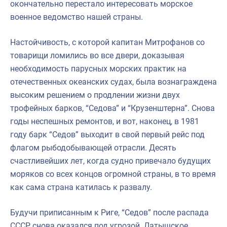
окончательно перестало интересовать морское
военное ведомство нашей страны.
Настойчивость, с которой капитан Митрофанов со
товарищи ломились во все двери, доказывая
необходимость парусных морских практик на
отечественных океанских судах, была вознаграждена
высоким решением о продлении жизни двух
трофейных барков, “Седова” и “Крузенштерна”. Снова
годы неспешных ремонтов, и вот, наконец, в 1981
году барк “Седов” выходит в свой первый рейс под
флагом рыбодобывающей отрасли. Десять
счастливейших лет, когда судно привечало будущих
моряков со всех концов огромной страны, в то время
как сама страна катилась к развалу.
Будучи приписанным к Риге, “Седов” после распада
СССР снова оказался под угрозой. Латышское