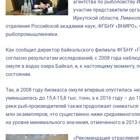
агентства по рыболовству 
участие представители орга
Иркутской области, Лимнол
отделения Российской академии наук, ФГБНУ «ВНИРО», 
рыбопромышленники.
Как сообщил директор байкальского филиала ФГБНУ «Г
согласно результатам исследований, с 2008 года наблю
омуля в водах озера Байкал, и, к настоящему моменту, 
состоянии.
Так, в 2008 году биомасса омуля впервые опустилась ниж
уменьшилась до 15,4-15,8 тыс. тонн, а к 2016 году – до 
реки рыб-производителей также продолжает снижаться: 
млн экземпляров, что существенно ниже среднемноголет
на уровне минимального значения, отмеченного в 2013 г
«Рекомендация отраслевой 