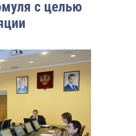
омуля с целью
яции