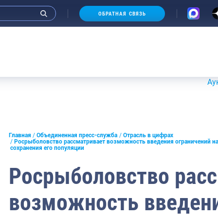
ОБРАТНАЯ СВЯЗЬ
Аукционы 20-
и интервью руководства
Главная
Объединенная пресс-служба
Отрасль в цифрах
Росрыболовство рассматривает возможность введения ограничений на
сохранения его популяции
СМИ
Росрыболовство рас
конференции
ическая литература
возможность введени
России