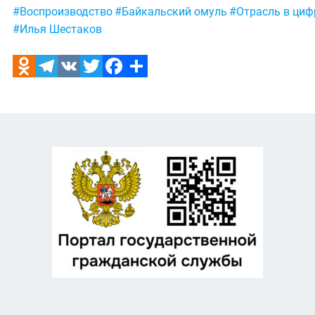
#Воспроизводство
#Байкальский омуль
#Отрасль в циф
#Илья Шестаков
Odnoklassniki
Telegram
VK
Twitter
Facebook
Отправить