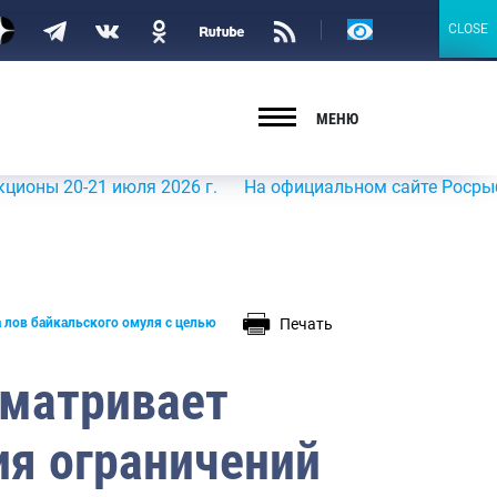
Версия
CLOSE
CLOSE
для
слабовидящих
МЕНЮ
21 июля 2026 г.
На официальном сайте Росрыболовства в
Печать
 лов байкальского омуля с целью
сматривает
я ограничений