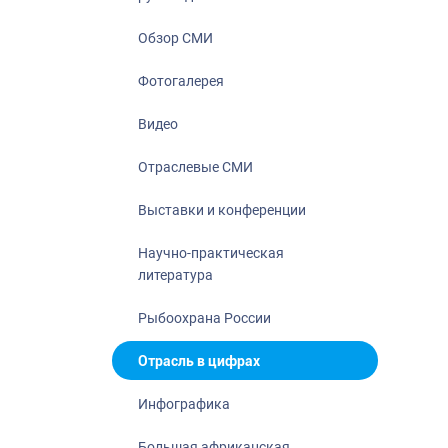
Отрасль в ци
Инфографика
Обзор СМИ
Большая афр
Фотогалерея
Укрепление д
ценностей
Видео
События в Ро
Отраслевые СМИ
Выставки и конференции
Научно-практическая
литература
Рыбоохрана России
Отрасль в цифрах
Инфографика
Большая африканская