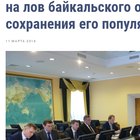
фрах
на лов байкальского 
сохранения его попул
иканская экспедиция
уховно-нравственных
11 МАРТА 2016
ссии и мире