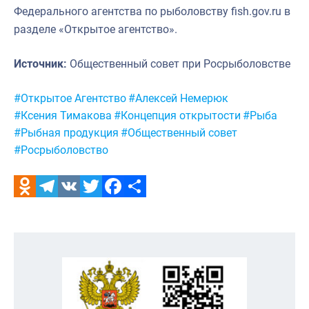
Федерального агентства по рыболовству fish.gov.ru в
разделе «Открытое агентство».
Источник:
Общественный совет при Росрыболовстве
Метки:
#Открытое Агентство
#Алексей Немерюк
#Ксения Тимакова
#Концепция открытости
#Рыба
#Рыбная продукция
#Общественный совет
#Росрыболовство
Odnoklassniki
Telegram
VK
Twitter
Facebook
Отправить