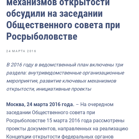
механизмов открытости
Ответственный секретарь Общественного совета
обсудили на заседании
Председатель Общественного совета
Общественного совета при
Члены Общественного совета (состав 2024-2027)
Росрыболовстве
Кандидату в Общественный совет
Требования к кандидатам и НКО
24 МАРТА 2016
Референтные группы
В 2016 году в ведомственный план включены три
раздела: внутриведомственные организационные
Интернет-конференции
мероприятия, развитие ключевых механизмов
Публичная декларация целей и задач Федерального агент
открытости, инициативные проекты
Молодежный совет Росрыболовства
Москва, 24 марта 2016 года.
– На очередном
Государство для людей
заседании Общественного совета при
Росрыболовстве 15 марта 2016 года рассмотрены
проекты документов, направленных на реализацию
Концепции открытости федеральных органов