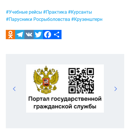
Метки:
#Учебные рейсы
#Практика
#Курсанты
#Парусники Росрыболовства
#Крузенштерн
Odnoklassniki
Telegram
VK
Twitter
Facebook
Отправить