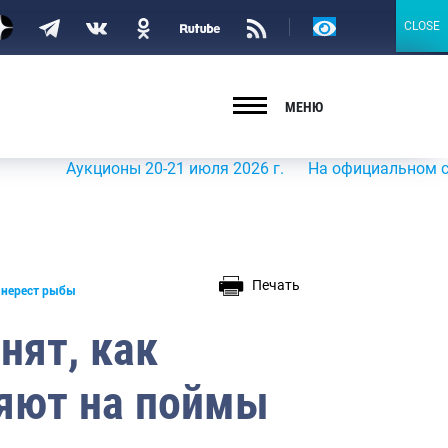
Версия
CLOSE
CLOSE
для
слабовидящих
МЕНЮ
Аукционы 20-21 июля 2026 г.
На официальном сайте Рос
Печать
 нерест рыбы
нят, как
яют на поймы