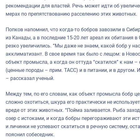
рекомендации для властей. Речь может идти об увеличен
мерах по препятствованию расселению этих животных.
Попков напомнил, что когда-то бобров завозили в Сибир
из Канады, а в последние 15-20 лет ареал их обитания 
резко увеличились. “Мы даже не знаем, какой бобр у нас
акклиматизант. В свое время так было с лещом: в Ново
объект промысла, а когда он оттуда “скатился” к нам 
(ценные породы – прим. ТАСС) и в питании, и в другом. 
– рассказал ученый.
Между тем, по его словам, как объект промысла бобр це
сложно охотиться, шкура его практически не использует
вреде от этих животных. “Пойма заливается. Рыба захо
озер с истоками, и когда бобры перегораживают эти ис
и личинки не успевают скатиться в речную систему, оста
пояснил собеседник.