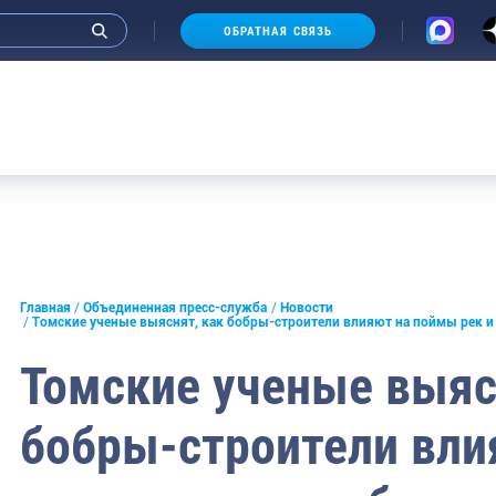
ОБРАТНАЯ СВЯЗЬ
и интервью руководства
Главная
Объединенная пресс-служба
Новости
Томские ученые выяснят, как бобры-строители влияют на поймы рек и
СМИ
Томские ученые выяс
конференции
бобры-строители вли
ическая литература
России