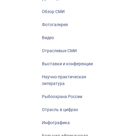
Отрасль в ци
Инфографика
Обзор СМИ
Большая афр
Фотогалерея
Укрепление д
ценностей
Видео
События в Ро
Отраслевые СМИ
Выставки и конференции
Научно-практическая
литература
Рыбоохрана России
Отрасль в цифрах
Инфографика
Большая африканская