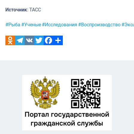
Источник
: ТАСС
Метки:
#Рыба
#Ученые
#Исследования
#Воспроизводство
#Эко
Odnoklassniki
Telegram
VK
Twitter
Facebook
Отправить