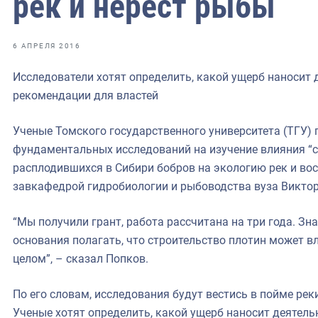
рек и нерест рыбы
фрах
иканская экспедиция
6 АПРЕЛЯ 2016
уховно-нравственных
Исследователи хотят определить, какой ущерб наносит 
рекомендации для властей
ссии и мире
Ученые Томского государственного университета (ТГУ) 
фундаментальных исследований на изучение влияния “с
расплодившихся в Сибири бобров на экологию рек и во
завкафедрой гидробиологии и рыбоводства вуза Виктор
“Мы получили грант, работа рассчитана на три года. Зна
основания полагать, что строительство плотин может 
целом”, – сказал Попков.
По его словам, исследования будут вестись в пойме рек
Ученые хотят определить, какой ущерб наносит деятель