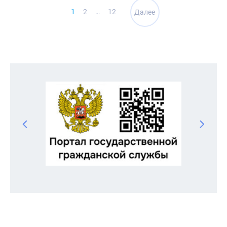
Навигация
1
2
…
12
Далее
по
записям