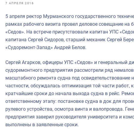
фрах
7 АПРЕЛЯ 2016
5 апреля ректор Мурманского государственного техниче
иканская экспедиция
рамках рабочего визита провел деловое совещание на б
уховно-нравственных
«Седов». На встрече присутствовали капитан УПС «Сед
капитана Сергей Сидоров, старший механик Сергей Бер
ссии и мире
«Судоремонт-Запад» Андрей Белов.
Сергей Агарков, офицеры УПС «Седов» и генеральный д
судоремонтного предприятия рассмотрели ряд немало
масштабного ремонта судна под освидетельствование на
частности, обсуждалась оптимизация той части работ, 
кратчайшие сроки до начала выхода судна в рейс. Рем
ответственному этапу: постановке судна в док для про
рулевого устройства, осмотра винта и валопровода. Ге
предприятия заверил руководителя университета и комс
выполнены в заявленные сроки.