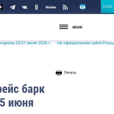
Версия
CLOSE
CLOSE
для
слабовидящих
МЕНЮ
20-21 июля 2026 г.
На официальном сайте Росрыболовств
Печать
рейс барк
15 июня