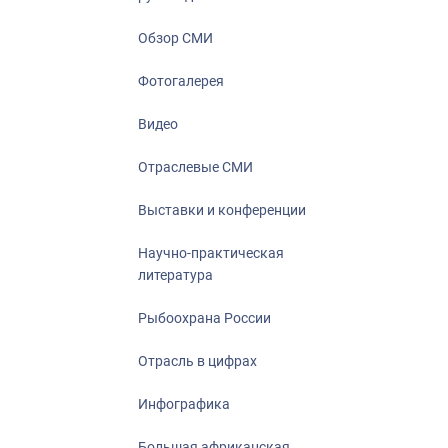
Отрасль в ци
Инфографика
Обзор СМИ
Большая афр
Фотогалерея
Укрепление д
ценностей
Видео
События в Ро
Отраслевые СМИ
Выставки и конференции
Научно-практическая
литература
Рыбоохрана России
Отрасль в цифрах
Инфографика
Большая африканская