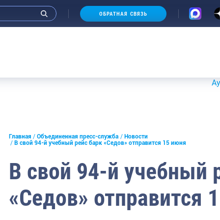
ОБРАТНАЯ СВЯЗЬ
Аукционы 
и интервью руководства
Главная
Объединенная пресс-служба
Новости
В свой 94-й учебный рейс барк «Седов» отправится 15 июня
СМИ
В свой 94-й учебный 
конференции
«Седов» отправится 
ическая литература
России