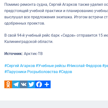
Помимо ремонта судна, Сергей Агарков также уделил о
предстоящей учебной практики и планированию учебны
выслушал все предложения экипажа. Итогом встречи ст
одобренных проектов.
В свой 94-й учебный рейс барк «Седов» отправится 15 и
Калининградской области.
Источник:
Арктик-ТВ
Метки:
#Сергей Агарков
#Учебные рейсы
#Николай Федоров
#р
#Парусники Росрыболовства
#Седов
Odnoklassniki
Telegram
VK
Twitter
Facebook
Отправить