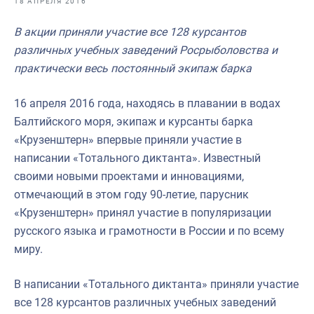
18 АПРЕЛЯ 2016
Отраслевые СМИ
В акции приняли участие все 128 курсантов
Выставки и конференции
различных учебных заведений Росрыболовства и
Научно-практическая литература
практически весь постоянный экипаж барка
Рыбоохрана России
16 апреля 2016 года, находясь в плавании в водах
Отрасль в цифрах
Балтийского моря, экипаж и курсанты барка
«Крузенштерн» впервые приняли участие в
Инфографика
написании «Тотального диктанта». Известный
Большая африканская экспедиция
своими новыми проектами и инновациями,
отмечающий в этом году 90-летие, парусник
Укрепление духовно-нравственных ценностей
«Крузенштерн» принял участие в популяризации
События в России и мире
русского языка и грамотности в России и по всему
миру.
В написании «Тотального диктанта» приняли участие
все 128 курсантов различных учебных заведений