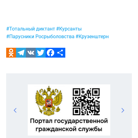
Метки:
#Тотальный диктант
#Курсанты
#Парусники Росрыболовства
#Крузенштерн
Odnoklassniki
Telegram
VK
Twitter
Facebook
Отправить