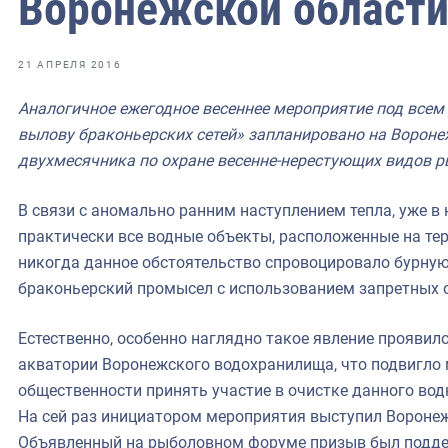
Воронежской област
фрах
иканская экспедиция
21 АПРЕЛЯ 2016
уховно-нравственных
Аналогичное ежегодное весеннее мероприятие под всем
вылову браконьерских сетей» запланировано на Ворон
ссии и мире
двухмесячника по охране весенне-нерестующих видов 
В связи с аномально ранним наступлением тепла, уже в
практически все водные объекты, расположенные на те
никогда данное обстоятельство спровоцировало бурную
браконьерский промысел с использованием запретных о
Естественно, особенно наглядно такое явление проявил
акватории Воронежского водохранилища, что подвигло 
общественности принять участие в очистке данного вод
На сей раз инициатором мероприятия выступил Вороне
Объявленный на рыболовном форуме призыв был поддер