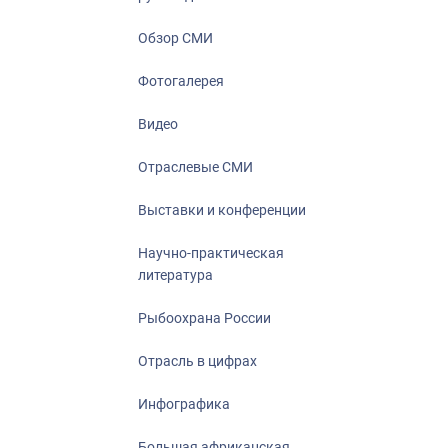
Отрасль в ци
Инфографика
Обзор СМИ
Большая афр
Фотогалерея
Укрепление д
ценностей
Видео
События в Ро
Отраслевые СМИ
Выставки и конференции
Научно-практическая
литература
Рыбоохрана России
Отрасль в цифрах
Инфографика
Большая африканская