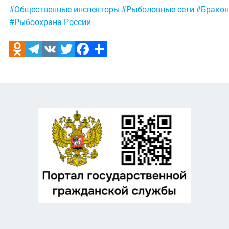
Метки:
#Общественные инспекторы
#Рыболовные сети
#Брако
#Рыбоохрана России
Odnoklassniki
Telegram
VK
Twitter
Facebook
Отправить