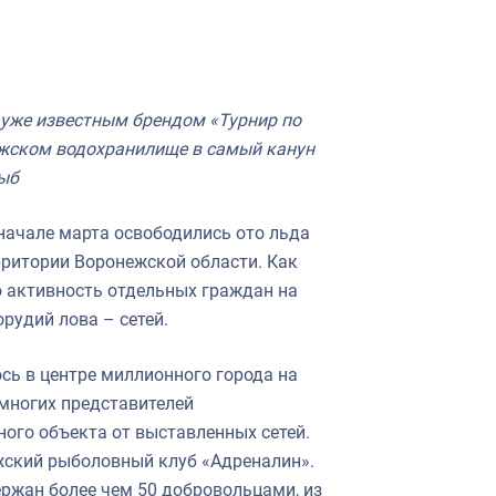
и
 уже известным брендом «Турнир по
ежском водохранилище в самый канун
рыб
 начале марта освободились ото льда
рритории Воронежской области. Как
 активность отдельных граждан на
рудий лова – сетей.
ось в центре миллионного города на
многих представителей
ного объекта от выставленных сетей.
жский рыболовный клуб «Адреналин».
жан более чем 50 добровольцами, из