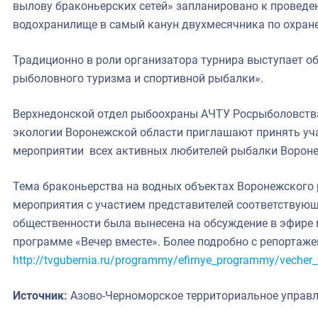
вылову браконьерских сетей» запланировано к проведе
водохранилище в самый канун двухмесячника по охране
Традиционно в роли организатора турнира выступает о
рыболовного туризма и спортивной рыбалки».
Верхнедонской отдел рыбоохраны АЧТУ Росрыболовства
экологии Воронежской области приглашают принять уч
мероприятии всех активных любителей рыбалки Воронеж
Тема браконьерства на водных объектах Воронежского 
мероприятия с участием представителей соответствую
общественности была вынесена на обсуждение в эфире м
программе «Вечер вместе». Более подробно с репортаж
http://tvgubernia.ru/programmy/efirnye_programmy/vecher
Источник:
Азово-Черноморское территориальное управ