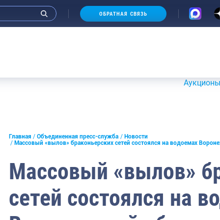
ОБРАТНАЯ СВЯЗЬ
Аукционы 20-21 и
и интервью руководства
Главная
Объединенная пресс-служба
Новости
Массовый «вылов» браконьерских сетей состоялся на водоемах Ворон
СМИ
Массовый «вылов» б
конференции
сетей состоялся на в
ическая литература
России