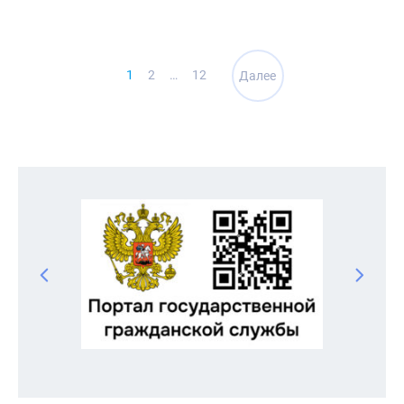
Навигация
1
2
…
12
Далее
по
записям