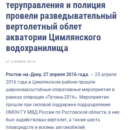
теруправления и полиция
Отраслевые СМИ
провели разведывательный
Выставки и конференции
вертолетный облет
Научно-практическая литература
акватории Цимлянского
Рыбоохрана России
водохранилища
Отрасль в цифрах
Инфографика
27 АПРЕЛЯ 2016
Большая африканская экспедиция
Ростов-на-Дону, 27 апреля 2016 года
. – 25 апреля
Укрепление духовно-нравственных ценностей
2016 года в Цимлянском районе прошли
широкомасштабные оперативные мероприятия в
События в России и мире
рамках операции «Путина-2016». Мероприятия
прошли при силовой поддержке подразделения
ОМОН ГУ МВД России по Ростовской области, в них
был задействован вертолет, а также шесть
плавсредств и восемь автомобилей.