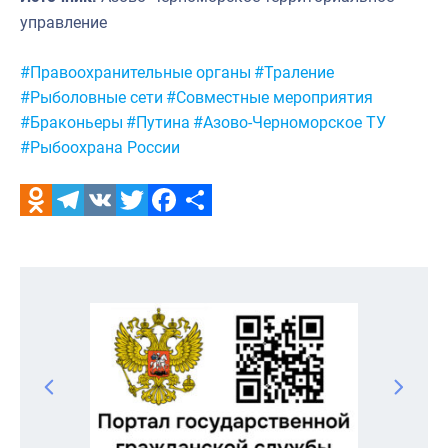
управление
Метки:
#Правоохранительные органы
#Траление
#Рыболовные сети
#Совместные мероприятия
#Браконьеры
#Путина
#Азово-Черноморское ТУ
#Рыбоохрана России
Odnoklassniki
Telegram
VK
Twitter
Facebook
Отправить