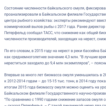
Состояние численности байкальского омуля, фиксирова
проанализировали в Байкальском филиале Государстве
центра рыбного хозяйства: эксперты рекомендуют ввес
коммерческий вылов рыбы с 2017 года. Ранее директор
Петерфельд сообщал ТАСС, что снижение как общей би
численности производителей, заходящих на нерест, снижа
По его словам, в 2015 году на нерест в реки бассейна Б
как среднемноголетнее значение 4,3 млн. “В лучшие вре
нереститься заходило до 9,4 млн экземпляров”, – поясни
Впервые за много лет биомасса омуля уменьшилась в 200
к 2012-2014 годам – до 15-15 тыс. тонн, в 2014 году пока
итогам 2015 года биомассу омуля можно оценить на уров
Байкальском филиале Государственного научно-произво
“По сравнению с 1990 годами снижение запасов омуля с
– сказал Петерфельд. – С такой динамикой через два го