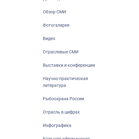
Отрасль в ци
Инфографика
Обзор СМИ
Большая афр
Фотогалерея
Укрепление д
ценностей
Видео
События в Ро
Отраслевые СМИ
Выставки и конференции
Научно-практическая
литература
Рыбоохрана России
Отрасль в цифрах
Инфографика
Большая африканская