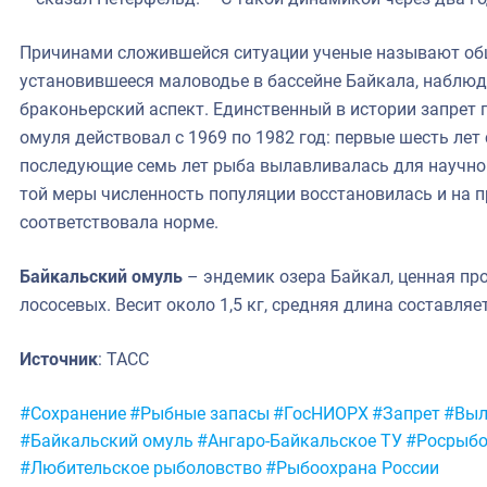
Причинами сложившейся ситуации ученые называют об
установившееся маловодье в бассейне Байкала, наблюд
браконьерский аспект. Единственный в истории запрет
омуля действовал с 1969 по 1982 год: первые шесть лет
последующие семь лет рыба вылавливалась для научно
той меры численность популяции восстановилась и на 
соответствовала норме.
Байкальский омуль
– эндемик озера Байкал, ценная пр
лососевых. Весит около 1,5 кг, средняя длина составляе
Источник
: ТАСС
Метки:
#Сохранение
#Рыбные запасы
#ГосНИОРХ
#Запрет
#Выл
#Байкальский омуль
#Ангаро-Байкальское ТУ
#Росрыбо
#Любительское рыболовство
#Рыбоохрана России