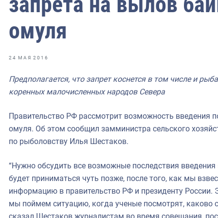
запрета на вылов бай
фрах
омуля
иканская экспедиция
уховно-нравственных
24 МАЯ 2016
ссии и мире
Предполагается, что запрет коснется в том числе и рыб
коренных малочисленных народов Севера
Правительство РФ рассмотрит возможность введения п
омуля. Об этом сообщил замминистра сельского хозяйст
по рыболовству Илья Шестаков.
“Нужно обсудить все возможные последствия введения 
будет приниматься чуть позже, после того, как мы взв
информацию в правительство РФ и президенту России. Э
мы поймем ситуацию, когда ученые посмотрят, каково с
сказал Шестаков журналистам во время совещания, по