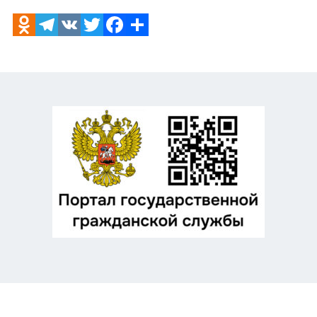
Odnoklassniki
Telegram
VK
Twitter
Facebook
Отправить