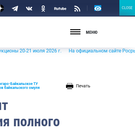
Версия
CLOSE
CLOSE
для
слабовидящих
МЕНЮ
20-21 июля 2026 г.
На официальном сайте Росрыболовст
нгаро-Байкальское ТУ
Печать
ов байкальского омуля
ит
я полного