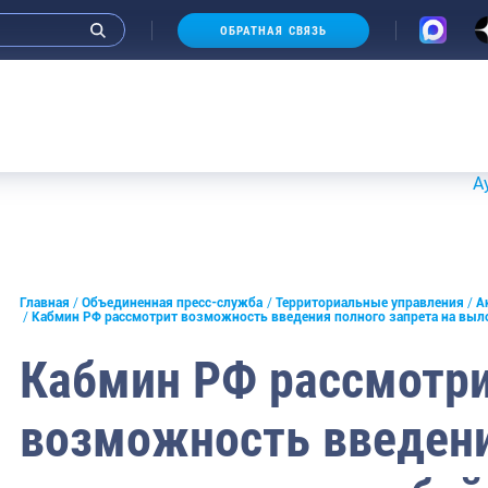
ОБРАТНАЯ СВЯЗЬ
Аукционы 
и интервью руководства
Главная
Объединенная пресс-служба
Территориальные управления
А
Кабмин РФ рассмотрит возможность введения полного запрета на выл
СМИ
Кабмин РФ рассмотр
конференции
возможность введени
ическая литература
России