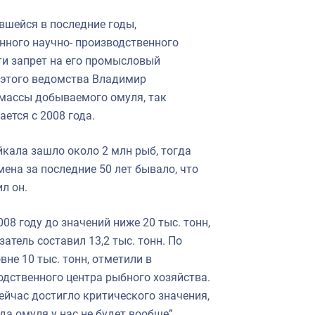
вшейся в последние годы,
нного научно- производственного
ти запрет на его промысловый
 этого ведомства Владимир
омассы добываемого омуля, так
ется с 2008 года.
айкала зашло около 2 млн рыб, тогда
мена за последние 50 лет бывало, что
л он.
8 году до значений ниже 20 тыс. тонн,
затель составил 13,2 тыс. тонн. По
не 10 тыс. тонн, отметили в
дственного центра рыбного хозяйства.
ейчас достигло критического значения,
да омуля у нас не будет вообще”.