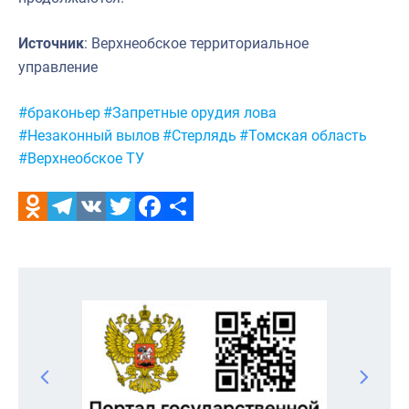
Источник
: Верхнеобское территориальное
управление
Метки:
#браконьер
#Запретные орудия лова
#Незаконный вылов
#Стерлядь
#Томская область
#Верхнеобское ТУ
Odnoklassniki
Telegram
VK
Twitter
Facebook
Отправить