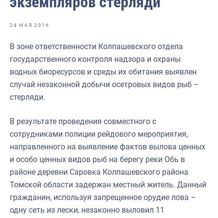
экземпляров стерляди
Отраслевые СМИ
Выставки и конференции
24 МАЯ 2016
Научно-практическая литература
В зоне ответственности Колпашевского отдела
государственного контроля надзора и охраны
Рыбоохрана России
водных биоресурсов и среды их обитания выявлен
Отрасль в цифрах
случай незаконной добычи осетровых видов рыб –
стерляди.
Инфографика
Большая африканская экспедиция
В результате проведения совместного с
сотрудниками полиции рейдового мероприятия,
Укрепление духовно-нравственных ценностей
направленного на выявление фактов вылова ценных
События в России и мире
и особо ценных видов рыб на берегу реки Обь в
районе деревни Саровка Колпашевского района
Томской области задержан местный житель. Данный
гражданин, используя запрещенное орудие лова –
одну сеть из лески, незаконно выловил 11