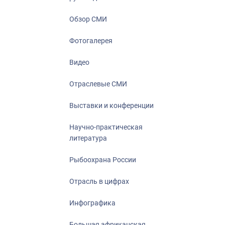
Отрасль в ци
Инфографика
Обзор СМИ
Большая афр
Фотогалерея
Укрепление д
ценностей
Видео
События в Ро
Отраслевые СМИ
Выставки и конференции
Научно-практическая
литература
Рыбоохрана России
Отрасль в цифрах
Инфографика
Большая африканская