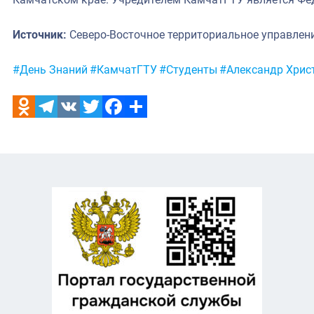
Источник:
Северо-Восточное территориальное управлен
Метки:
#День Знаний
#КамчатГТУ
#Студенты
#Александр Хрис
Odnoklassniki
Telegram
VK
Twitter
Facebook
Отправить