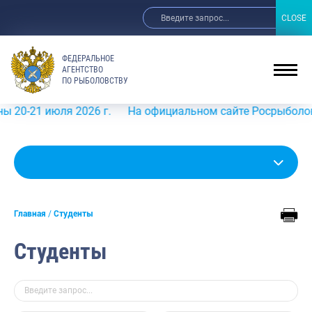
CLOSE
CLOSE
ФЕДЕРАЛЬНОЕ
АГЕНТСТВО
ПО РЫБОЛОВСТВУ
ля 2026 г.
На официальном сайте Росрыболовства в инфо
Главная
Студенты
Студенты