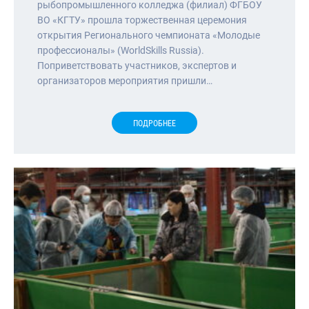
рыбопромышленного колледжа (филиал) ФГБОУ
ВО «КГТУ» прошла торжественная церемония
открытия Регионального чемпионата «Молодые
профессионалы» (WorldSkills Russia).
Поприветствовать участников, экспертов и
организаторов мероприятия пришли…
ПОДРОБНЕЕ