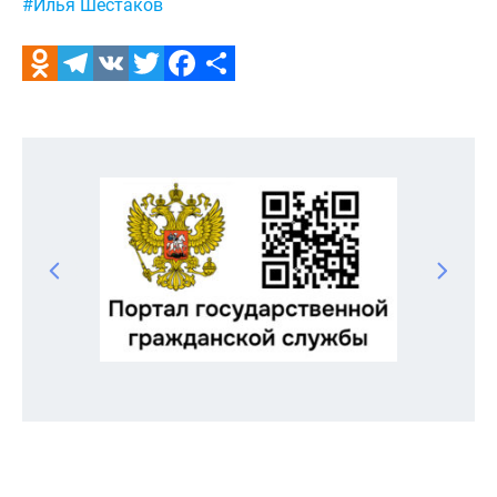
#Илья Шестаков
Odnoklassniki
Telegram
VK
Twitter
Facebook
Отправить