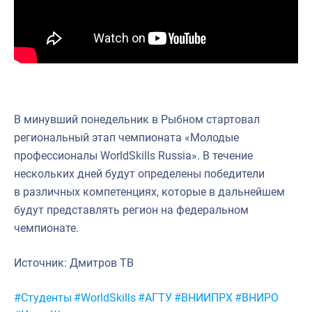
Научно-практическая литература
Рыбоохрана России
Отрасль в цифрах
Инфографика
В минувший понедельник в Рыбном стартовал
Большая африканская экспедиция
региональный этап чемпионата «Молодые
Укрепление духовно-нравственных ценностей
профессионалы WorldSkills Russia». В течение
нескольких дней будут определены победители
События в России и мире
в различных компетенциях, которые в дальнейшем
будут представлять регион на федеральном
чемпионате.
Источник: Дмитров ТВ
Метки:
#Студенты
#WorldSkills
#АГТУ
#ВНИИПРХ
#ВНИРО