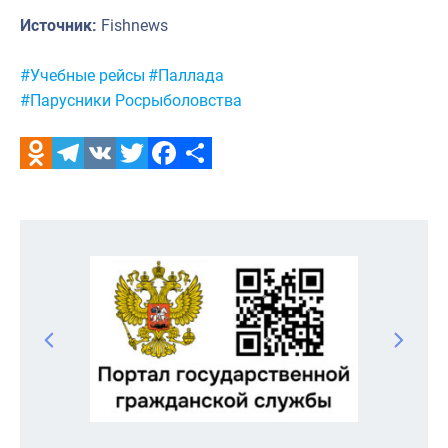
Источник:
Fishnews
Метки:
#Учебные рейсы
#Паллада
#Парусники Росрыболовства
Odnoklassniki
Telegram
VK
Twitter
Facebook
Отправить