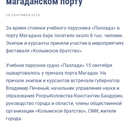
магаданском порту
Отраслевые СМИ
Выставки и конференции
20 СЕНТЯБРЯ 2016
Научно-практическая литература
За время стоянки учебного парусника «Паллада» в
порту Магадана барк посетило около 8 тыс. человек.
Рыбоохрана России
Экипаж и курсанты приняли участие в мероприятиях
Отрасль в цифрах
фестиваля «Колымское братство».
Инфографика
Учебное парусное судно «Паллада» 15 сентября
Большая африканская экспедиция
ошвартовалось у причала порта Магадан. На
причале экипаж и курсантов встречали губернатор
Укрепление духовно-нравственных ценностей
Владимир Печеный, начальник управления науки и
События в России и мире
образования Росрыболовства Константин Бандурин,
руководство города и области, члены общественной
организации «Колымское братство», СМИ, жители
города.