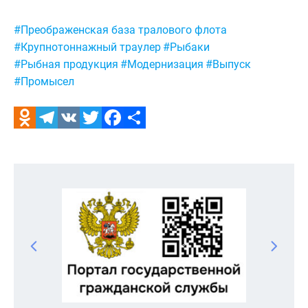
Метки:
#Преображенская база тралового флота
#Крупнотоннажный траулер
#Рыбаки
#Рыбная продукция
#Модернизация
#Выпуск
#Промысел
Odnoklassniki
Telegram
VK
Twitter
Facebook
Отправить