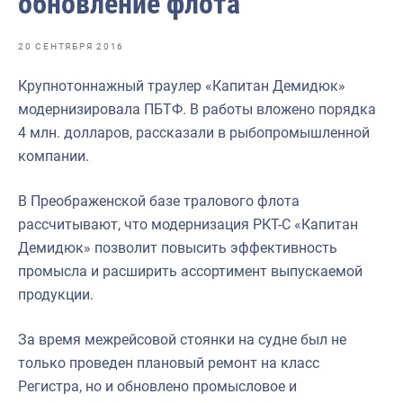
обновление флота
Отраслевые СМИ
Выставки и конференции
20 СЕНТЯБРЯ 2016
Научно-практическая литература
Крупнотоннажный траулер «Капитан Демидюк»
модернизировала ПБТФ. В работы вложено порядка
Рыбоохрана России
4 млн. долларов, рассказали в рыбопромышленной
Отрасль в цифрах
компании.
Инфографика
В Преображенской базе тралового флота
Большая африканская экспедиция
рассчитывают, что модернизация РКТ-С «Капитан
Демидюк» позволит повысить эффективность
Укрепление духовно-нравственных ценностей
промысла и расширить ассортимент выпускаемой
События в России и мире
продукции.
За время межрейсовой стоянки на судне был не
только проведен плановый ремонт на класс
Регистра, но и обновлено промысловое и