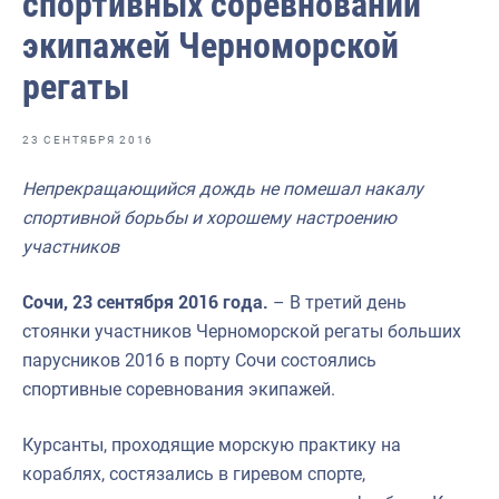
спортивных соревнований
Отраслевые СМИ
экипажей Черноморской
Выставки и конференции
регаты
Научно-практическая литература
Рыбоохрана России
23 СЕНТЯБРЯ 2016
Отрасль в цифрах
Непрекращающийся дождь не помешал накалу
спортивной борьбы и хорошему настроению
Инфографика
участников
Большая африканская экспедиция
Сочи, 23 сентября 2016 года.
– В третий день
Укрепление духовно-нравственных ценностей
стоянки участников Черноморской регаты больших
События в России и мире
парусников 2016 в порту Сочи состоялись
спортивные соревнования экипажей.
Курсанты, проходящие морскую практику на
кораблях, состязались в гиревом спорте,