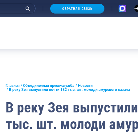
ОБРАТНАЯ СВЯЗЬ
Аукцион
и интервью руководства
Главная
Объединенная пресс-служба
Новости
В реку Зея выпустили почти 182 тыс. шт. молоди амурского сазана
СМИ
В реку Зея выпустили
конференции
тыс. шт. молоди амур
ическая литература
России