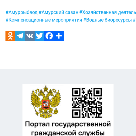
Метки:
#Амуррыбвод
#Амурский сазан
#Хозяйственная деятел
#Компенсационные мероприятия
#Водные биоресурсы
#
Odnoklassniki
Telegram
VK
Twitter
Facebook
Отправить