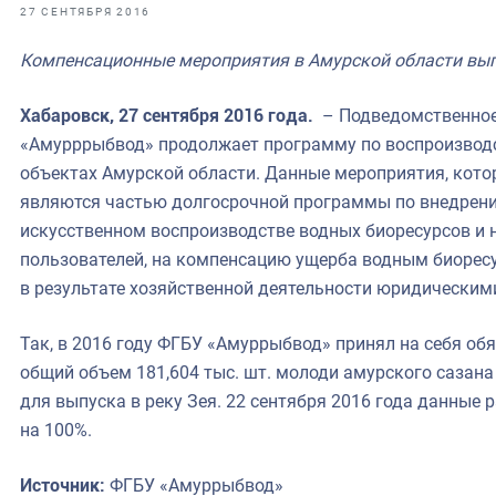
фрах
27 СЕНТЯБРЯ 2016
Компенсационные мероприятия в Амурской области вы
иканская экспедиция
уховно-нравственных
Хабаровск, 27 сентября 2016 года.
– Подведомственное
«Амурррыбвод» продолжает программу по воспроизводс
ссии и мире
объектах Амурской области. Данные мероприятия, котор
являются частью долгосрочной программы по внедрен
искусственном воспроизводстве водных биоресурсов и 
пользователей, на компенсацию ущерба водным биоресу
в результате хозяйственной деятельности юридическим
Так, в 2016 году ФГБУ «Амуррыбвод» принял на себя об
общий объем 181,604 тыс. шт. молоди амурского сазана
для выпуска в реку Зея. 22 сентября 2016 года данны
на 100%.
Источник:
ФГБУ «Амуррыбвод»