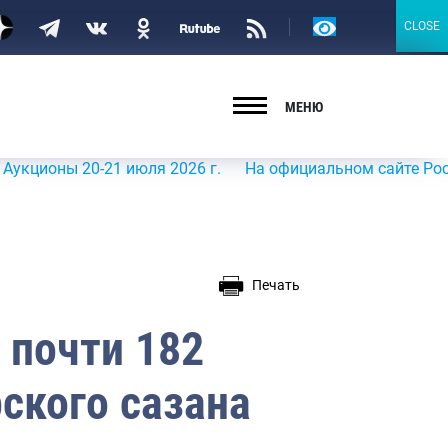
Версия
CLOSE
CLOSE
для
слабовидящих
МЕНЮ
ы 20-21 июля 2026 г.
На официальном сайте Росрыболов
Печать
 почти 182
ского сазана