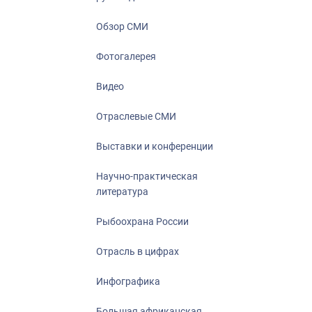
Отрасль в ци
Инфографика
Обзор СМИ
Большая афр
Фотогалерея
Укрепление д
ценностей
Видео
События в Ро
Отраслевые СМИ
Выставки и конференции
Научно-практическая
литература
Рыбоохрана России
Отрасль в цифрах
Инфографика
Большая африканская