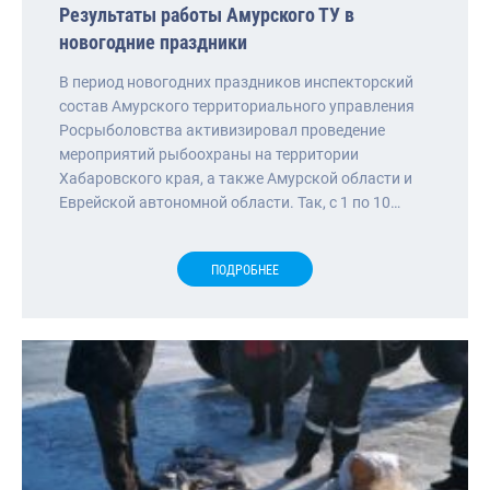
Результаты работы Амурского ТУ в
новогодние праздники
В период новогодних праздников инспекторский
состав Амурского территориального управления
Росрыболовства активизировал проведение
мероприятий рыбоохраны на территории
Хабаровского края, а также Амурской области и
Еврейской автономной области. Так, с 1 по 10…
ПОДРОБНЕЕ