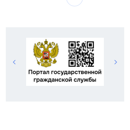
по
записям