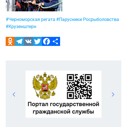
Метки:
#Черноморская регата
#Парусники Росрыболовства
#Крузенштерн
Odnoklassniki
Telegram
VK
Twitter
Facebook
Отправить