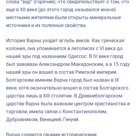
слова “вар” (горячий), что свидетельствует о том, что
еще в XII веке (до этого город назывался иначе)
местными жителями были открыты минеральные
источники и их полезные свойства.
История Варны уходит вглубь веков. Как греческая
колония, она упоминается в летописях с VI века до
нашей эры под названием Одессос. В IV веке город
был завоеван Александром Македонским, а в 15 году
нашей эры он вошел в состав Римской империи.
Болгарским именем Варна город был назван в IX
веке, хотя окончательно вошел в состав Болгарского
царства лишь в XIII столетии. В Древнеболгарском
царстве Варна была важным центром христианства и
торговли, имела связи с Константинополем,
Дубровником, Венецией, Генуей.
Варна славится своими историческими