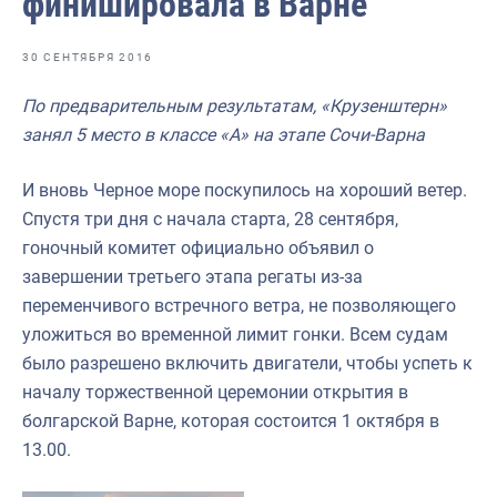
финишировала в Варне
Отраслевые СМИ
Выставки и конференции
30 СЕНТЯБРЯ 2016
Научно-практическая литература
По предварительным результатам, «Крузенштерн»
занял 5 место в классе «А» на этапе Сочи-Варна
Рыбоохрана России
Отрасль в цифрах
И вновь Черное море поскупилось на хороший ветер.
Спустя три дня с начала старта, 28 сентября,
Инфографика
гоночный комитет официально объявил о
Большая африканская экспедиция
завершении третьего этапа регаты из-за
переменчивого встречного ветра, не позволяющего
Укрепление духовно-нравственных ценностей
уложиться во временной лимит гонки. Всем судам
События в России и мире
было разрешено включить двигатели, чтобы успеть к
началу торжественной церемонии открытия в
болгарской Варне, которая состоится 1 октября в
13.00.