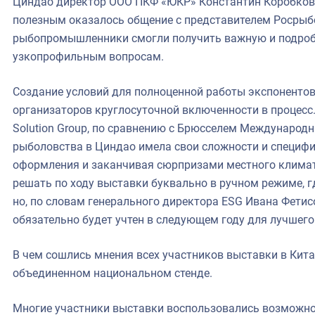
Циндао директор ООО ПКФ «ЮКР» Константин Коробков. 
полезным оказалось общение с представителем Росрыб
рыбопромышленники смогли получить важную и подро
узкопрофильным вопросам.
Создание условий для полноценной работы экспонентов
организаторов круглосуточной включенности в процесс.
Solution Group, по сравнению с Брюсселем Международ
рыболовства в Циндао имела свои сложности и специфи
оформления и заканчивая сюрпризами местного климат
решать по ходу выставки буквально в ручном режиме, г
но, по словам генерального директора ESG Ивана Фетис
обязательно будет учтен в следующем году для лучшего
В чем сошлись мнения всех участников выставки в Кит
объединенном национальном стенде.
Многие участники выставки воспользовались возможн