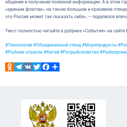
общение и получение полезной информации. А в этом го
«единым флагом», на таком большом и красивом стенде 
что Россия может так показать себя», – поделился впе
Текст полностью читайте в рубрике «События» на сайте
Метки:
#Технологии
#Объединенный стенд
#Морепродукты
#Ро
#Рыбная отрасль
#Китай
#Росрыболовство
#Рыбопром
Odnoklassniki
Telegram
VK
Twitter
Facebook
Отправить