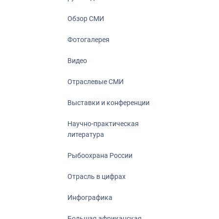
Отрасль в ци
Инфографика
Обзор СМИ
Большая афр
Фотогалерея
Укрепление д
ценностей
Видео
События в Ро
Отраслевые СМИ
Выставки и конференции
Научно-практическая
литература
Рыбоохрана России
Отрасль в цифрах
Инфографика
Большая африканская