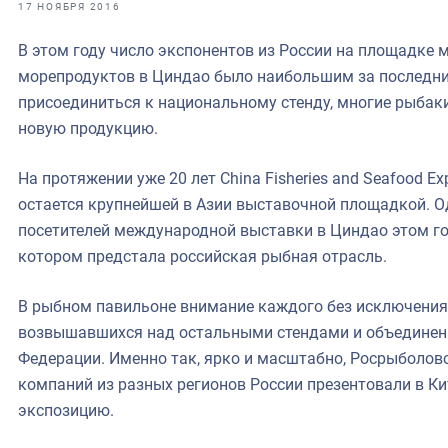
фрах
17 НОЯБРЯ 2016
В этом году число экспонентов из России на площадке
иканская экспедиция
морепродуктов в Циндао было наибольшим за последни
уховно-нравственных
присоединиться к национальному стенду, многие рыбак
новую продукцию.
ссии и мире
На протяжении уже 20 лет China Fisheries and Seafood E
остается крупнейшей в Азии выставочной площадкой. О
посетителей международной выставки в Циндао этом го
котором предстала российская рыбная отрасль.
В рыбном павильоне внимание каждого без исключения 
возвышавшихся над остальными стендами и объедине
Федерации. Именно так, ярко и масштабно, Росрыболов
компаний из разных регионов России презентовали в 
экспозицию.