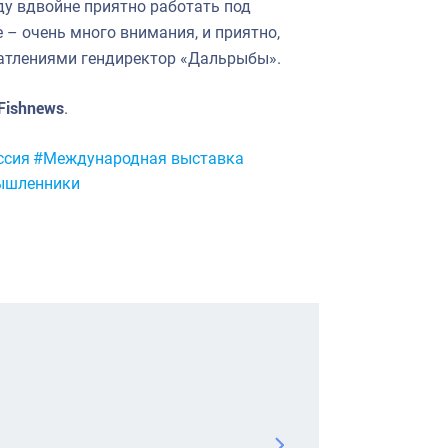
ду вдвойне приятно работать под
– очень много внимания, и приятно,
чатлениями гендиректор «Дальрыбы».
Fishnews
.
ссия
#Международная выставка
ышленники