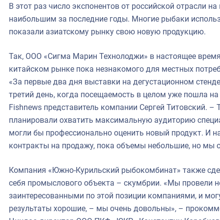
В этот раз число экспонентов от российской отрасли н
наибольшим за последние годы. Многие рыбаки использ
показали азиатскому рынку свою новую продукцию.
Так, ООО «Сигма Марин Технолоджи» в настоящее врем
китайском рынке пока незнакомого для местных потреб
«За первые два дня выставки на дегустационном стенде 
третий день, когда посещаемость в целом уже пошла на
Fishnews представитель компании Сергей Титовский. –
планировали охватить максимальную аудиторию специа
могли бы профессионально оценить новый продукт. И н
контракты на продажу, пока объемы небольшие, но мы 
Компания «Южно-Курильский рыбокомбинат» также сдел
себя промыслового объекта – скумбрии. «Мы провели н
заинтересованными по этой позиции компаниями, и могу
результаты хорошие, – мы очень довольны», – прокомм