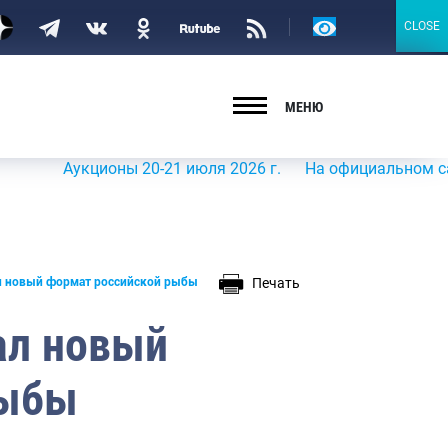
Версия
CLOSE
CLOSE
для
слабовидящих
МЕНЮ
Аукционы 20-21 июля 2026 г.
На официальном сайте Рос
Печать
л новый формат российской рыбы
ал новый
рыбы