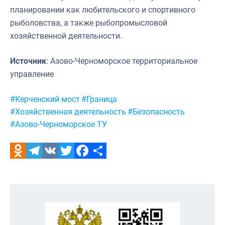
планировании как любительского и спортивного
рыболовства, а также рыбопромысловой
хозяйственной деятельности.
Источник
: Азово-Черноморское территориальное
управление
Метки:
#Керченский мост
#Граница
#Хозяйственная деятельность
#Безопасность
#Азово-Черноморское ТУ
Odnoklassniki
Telegram
VK
Twitter
Facebook
Отправить