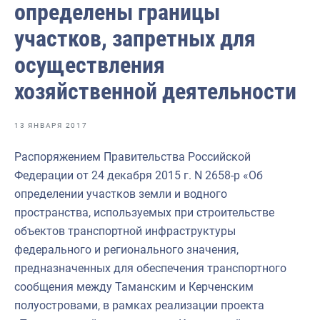
определены границы
Отраслевые СМИ
участков, запретных для
Выставки и конференции
осуществления
Научно-практическая литература
хозяйственной деятельности
Рыбоохрана России
Отрасль в цифрах
13 ЯНВАРЯ 2017
Инфографика
Распоряжением Правительства Российской
Большая африканская экспедиция
Федерации от 24 декабря 2015 г. N 2658-р «Об
определении участков земли и водного
Укрепление духовно-нравственных ценностей
пространства, используемых при строительстве
События в России и мире
объектов транспортной инфраструктуры
федерального и регионального значения,
предназначенных для обеспечения транспортного
сообщения между Таманским и Керченским
полуостровами, в рамках реализации проекта