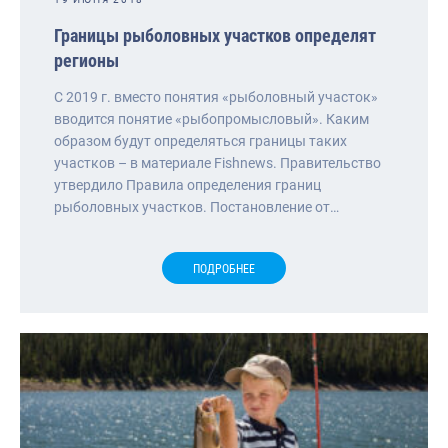
Границы рыболовных участков определят
регионы
С 2019 г. вместо понятия «рыболовный участок»
вводится понятие «рыбопромысловый». Каким
образом будут определяться границы таких
участков – в материале Fishnews. Правительство
утвердило Правила определения границ
рыболовных участков. Постановление от…
ПОДРОБНЕЕ