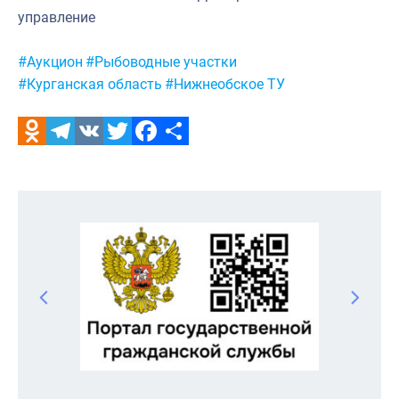
управление
Метки:
#Аукцион
#Рыбоводные участки
#Курганская область
#Нижнеобское ТУ
Odnoklassniki
Telegram
VK
Twitter
Facebook
Отправить