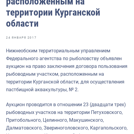
расположенным на
Отраслевые СМИ
территории Курганской
Выставки и конференции
области
Научно-практическая литература
Рыбоохрана России
24 ЯНВАРЯ 2017
Отрасль в цифрах
Нижнеобским территориальным управлением
Федерального агентства по рыболовству объявлен
Инфографика
аукцион на право заключения договора пользования
Большая африканская экспедиция
рыбоводным участком, расположенным на
территории Курганской области, для осуществления
Укрепление духовно-нравственных ценностей
пастбищной аквакультуры, № 2.
События в России и мире
Аукцион проводится в отношении 23 (двадцати трех)
рыбоводных участков на территории Петуховского,
Притобольного, Целинного, Макушинского,
Далматовского, Звериноголовского, Каргапольского,