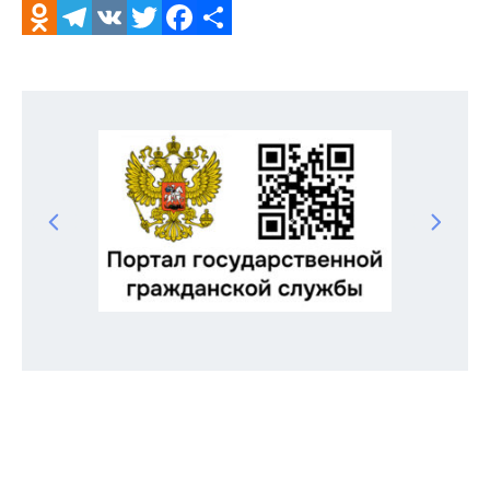
Odnoklassniki
Telegram
VK
Twitter
Facebook
Отправить