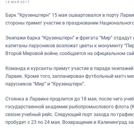
фрах
16 МАЯ 2017
Барк “Крузенштерн” 15 мая ошвартовался в порту Ларв
иканская экспедиция
стороны примет участие в праздновании Национального
уховно-нравственных
Экипажи барка “Крузенштерн” и фрегата “Мир” отдадут
ссии и мире
капитаны парусников возложат цветы к монументу “Пи
Второй Мировой войне, сообщается на официальном сай
Команда и курсанты примут участие в параде экипажей 
Ларвик. Кроме того, запланирован футбольный матч 
парусников “Мир” и “Крузенштерн”.
Стоянка в Ларвике продлится до 18 мая, после чего уче
государственной академии рыбопромыслового флота (К
сезоне учебный рейс. Следующий порт захода по график
пробудет с 23 по 24 мая. Возвращение в Калининград з