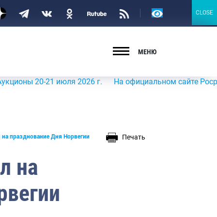
Версия
CLOSE
CLOSE
для
слабовидящих
МЕНЮ
 20-21 июля 2026 г.
На официальном сайте Росрыболовс
Печать
 на празднование Дня Норвегии
л на
рвегии