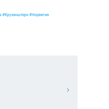
а
#Крузенштерн
#Норвегия