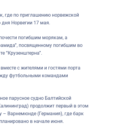
ик, где по приглашению норвежской
 дня Норвегии 17 мая.
 почести погибшим морякам, а
рамида”, посвященному погибшим во
те “Крузенштерна”.
вместе с жителями и гостями порта
между футбольными командами
бное парусное судно Балтийской
алининград) продолжит первый в этом
у – Варнемюнде (Германия), где барк
апланировано в начале июня.