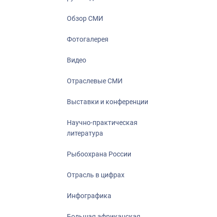
Отрасль в ци
Инфографика
Обзор СМИ
Большая афр
Фотогалерея
Укрепление д
ценностей
Видео
События в Ро
Отраслевые СМИ
Выставки и конференции
Научно-практическая
литература
Рыбоохрана России
Отрасль в цифрах
Инфографика
Большая африканская