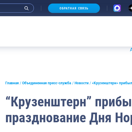
ОБРАТНАЯ СВЯЗЬ
Аукционы
и интервью руководства
Главная
Объединенная пресс-служба
Новости
«Крузенштерн» прибыл
СМИ
“Крузенштерн” прибы
конференции
празднование Дня Но
ическая литература
России