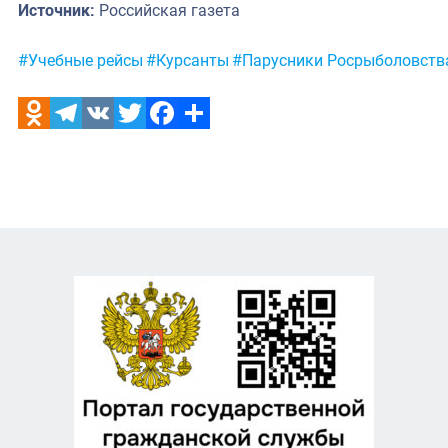
Источник:
Российская газета
Метки:
#Учебные рейсы
#Курсанты
#Парусники Росрыболовств
Odnoklassniki
Telegram
VK
Twitter
Facebook
Отправить