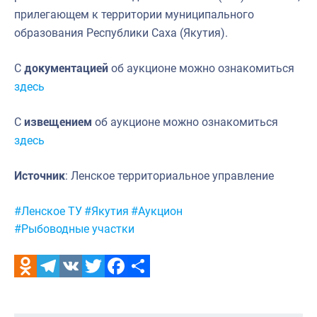
прилегающем к территории муниципального
образования Республики Саха (Якутия).
С
документацией
об аукционе можно ознакомиться
здесь
С
извещением
об аукционе можно ознакомиться
здесь
Источник
: Ленское территориальное управление
Метки:
#Ленское ТУ
#Якутия
#Аукцион
#Рыбоводные участки
Odnoklassniki
Telegram
VK
Twitter
Facebook
Отправить