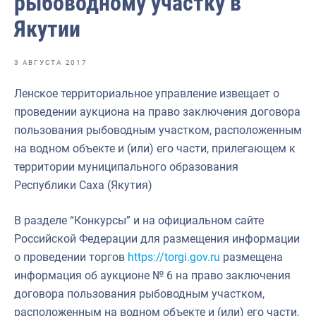
рыбоводному участку в
Отраслевые СМИ
Якутии
Выставки и конференции
Научно-практическая литература
3 АВГУСТА 2017
Рыбоохрана России
Ленское территориальное управление извещает о
проведении аукциона на право заключения договора
Отрасль в цифрах
пользования рыбоводным участком, расположенным
Инфографика
на водном объекте и (или) его части, прилегающем к
территории муниципального образования
Большая африканская экспедиция
Республики Саха (Якутия)
Укрепление духовно-нравственных ценностей
В разделе “Конкурсы” и на официальном сайте
События в России и мире
Российской Федерации для размещения информации
о проведении торгов
https://torgi.gov.ru
размещена
информация об аукционе № 6 на право заключения
договора пользования рыбоводным участком,
расположенным на водном объекте и (или) его части,