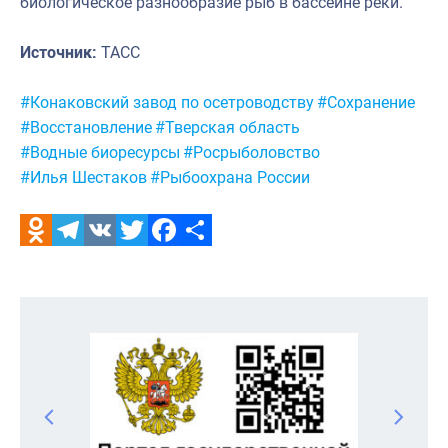
биологическое разнообразие рыб в бассейне реки.
Источник:
ТАСС
Метки:
#Конаковский завод по осетроводству
#Сохранение
#Восстановление
#Тверская область
#Водные биоресурсы
#Росрыболовство
#Илья Шестаков
#Рыбоохрана России
Odnoklassniki
Telegram
VK
Twitter
Facebook
Отправить