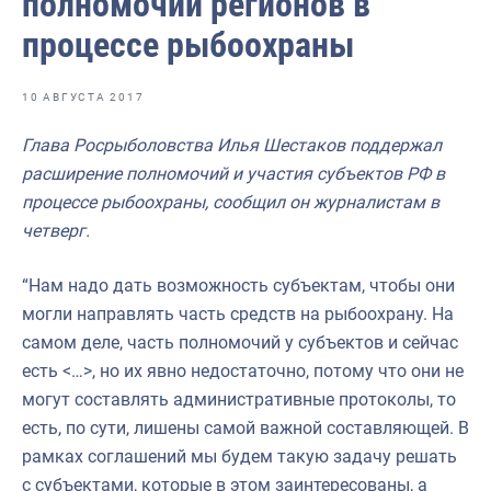
полномочий регионов в
Отраслевые СМИ
процессе рыбоохраны
Выставки и конференции
Научно-практическая литература
10 АВГУСТА 2017
Рыбоохрана России
Глава Росрыболовства Илья Шестаков поддержал
расширение полномочий и участия субъектов РФ в
Отрасль в цифрах
процессе рыбоохраны, сообщил он журналистам в
Инфографика
четверг.
Большая африканская экспедиция
“Нам надо дать возможность субъектам, чтобы они
Укрепление духовно-нравственных ценностей
могли направлять часть средств на рыбоохрану. На
самом деле, часть полномочий у субъектов и сейчас
События в России и мире
есть <…>, но их явно недостаточно, потому что они не
могут составлять административные протоколы, то
есть, по сути, лишены самой важной составляющей. В
рамках соглашений мы будем такую задачу решать
с субъектами, которые в этом заинтересованы, а