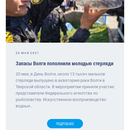
20 МАЯ 2021
Запасы Волги пополнили молодью стерляди
20 мая, в День Волги, около 13 тысяч мальков
стерляди выпущено в акваторию реки Волги в
Тверской области. В мероприятии приняли участие
представители Федерального агентства по
рыболовству. Искусственное воспроизводство
водных…
ПОДРОБНЕЕ