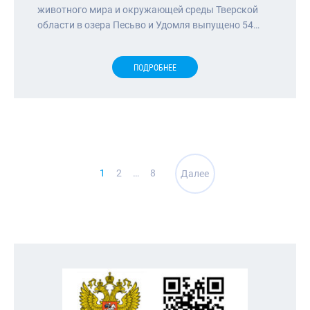
животного мира и окружающей среды Тверской
области в озера Песьво и Удомля выпущено 54…
ПОДРОБНЕЕ
Навигация
1
2
…
8
Далее
по
записям