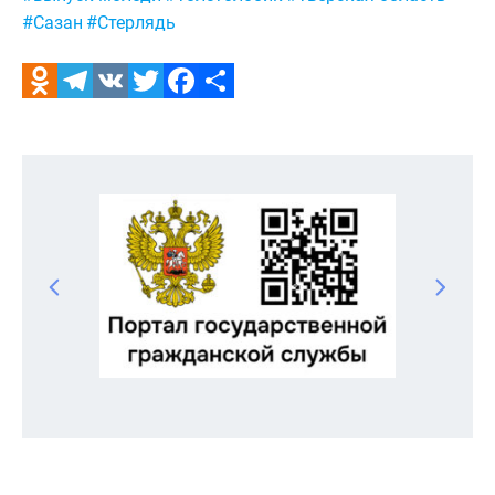
#Сазан
#Стерлядь
Odnoklassniki
Telegram
VK
Twitter
Facebook
Отправить