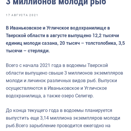
3 миллионов молоди рыб
Отраслевые СМИ
Выставки и конференции
17 АВГУСТА 2021
Научно-практическая литература
В Иваньковское и Угличское водохранилище в
Тверской области в августе выпущено 12,2 тысячи
Рыбоохрана России
единиц молоди сазана, 20 тысяч – толстолобика, 3,5
Отрасль в цифрах
тысячи – стерляди.
Инфографика
Всего с начала 2021 года в водоемы Тверской
Большая африканская экспедиция
области выпущено свыше 3 миллионов экземпляров
молоди и личинок различных видов рыб. Выпуски
Укрепление духовно-нравственных ценностей
осуществляются в Иваньковское и Угличское
События в России и мире
водохранилища, а также озеро Селигер.
До конца текущего года в водоемы планируется
выпустить еще 3,14 миллиона экземпляров молоди
рыб.Всего зарыбление проводится ежегодно на