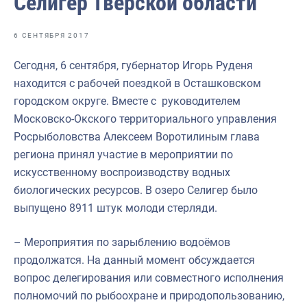
Селигер Тверской области
Отраслевые СМИ
Выставки и конференции
6 СЕНТЯБРЯ 2017
Научно-практическая литература
Сегодня, 6 сентября, губернатор Игорь Руденя
находится с рабочей поездкой в Осташковском
Рыбоохрана России
городском округе. Вместе с руководителем
Отрасль в цифрах
Московско-Окского территориального управления
Росрыболовства Алексеем Воротилиным глава
Инфографика
региона принял участие в мероприятии по
Большая африканская экспедиция
искусственному воспроизводству водных
биологических ресурсов. В озеро Селигер было
Укрепление духовно-нравственных ценностей
выпущено 8911 штук молоди стерляди.
События в России и мире
– Мероприятия по зарыблению водоёмов
продолжатся. На данный момент обсуждается
вопрос делегирования или совместного исполнения
полномочий по рыбоохране и природопользованию,