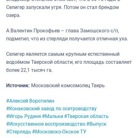
Селигер запускали угря. Потом он стал брендом
озера.
А Валентин Прокофьев – глава Замошского с/п,
подметил, что из стерляди получается отличная уха.
Селигер является самым крупным естественный
водоёмом Тверской области, его площадь составляет
более 22,1 тысяч га.
Источник:
Московский комсомолец Тверь
Метки:
#Алексей Воротилин
#Конаковский завод по осетроводству
#Игорь Руденя
#Мальки
#Тверская область
#Искусственное воспроизводство
#Выпуск
#Стерлядь
#Московско-Окское ТУ