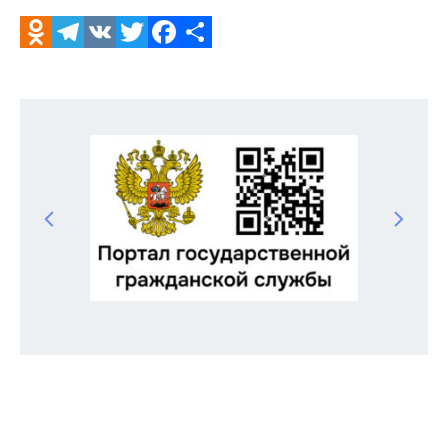
Odnoklassniki
Telegram
VK
Twitter
Facebook
Отправить