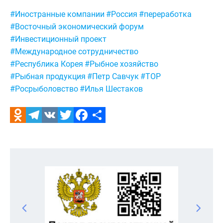
Метки:
#Иностранные компании
#Россия
#переработка
#Восточный экономический форум
#Инвестиционный проект
#Международное сотрудничество
#Республика Корея
#Рыбное хозяйство
#Рыбная продукция
#Петр Савчук
#ТОР
#Росрыболовство
#Илья Шестаков
Odnoklassniki
Telegram
VK
Twitter
Facebook
Отправить