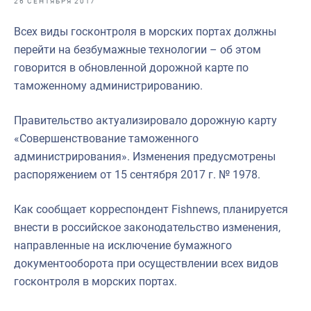
26 СЕНТЯБРЯ 2017
Отраслевые СМИ
Всех виды госконтроля в морских портах должны
Выставки и конференции
перейти на безбумажные технологии – об этом
Научно-практическая литература
говорится в обновленной дорожной карте по
таможенному администрированию.
Рыбоохрана России
Отрасль в цифрах
Правительство актуализировало дорожную карту
«Совершенствование таможенного
Инфографика
администрирования». Изменения предусмотрены
Большая африканская экспедиция
распоряжением от 15 сентября 2017 г. № 1978.
Укрепление духовно-нравственных ценностей
Как сообщает корреспондент Fishnews, планируется
События в России и мире
внести в российское законодательство изменения,
направленные на исключение бумажного
документооборота при осуществлении всех видов
госконтроля в морских портах.