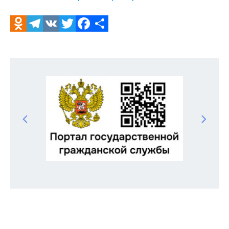
Odnoklassniki
Telegram
VK
Twitter
Facebook
Отправить