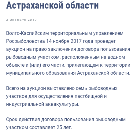
Астраханской области
Отраслевые СМИ
Выставки и конференции
3 ОКТЯБРЯ 2017
Научно-практическая литература
Волго-Каспийским территориальным управлением
Рыбоохрана России
Росрыболовства 14 ноября 2017 года проведет
аукцион на право заключения договора пользования
Отрасль в цифрах
рыбоводным участком, расположенным на водном
Инфографика
объекте и (или) его части, прилегающем к территории
муниципального образования Астраханской области.
Большая африканская экспедиция
Укрепление духовно-нравственных ценностей
Всего на аукцион выставлено семь рыбоводных
участков для осуществления пастбищной и
События в России и мире
индустриальной аквакультуры.
Срок действия договора пользования рыбоводным
участком составляет 25 лет.