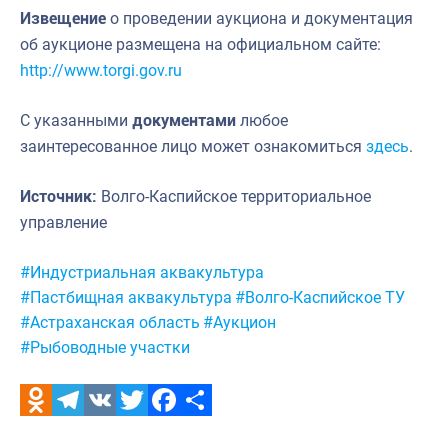
Извещение
о проведении аукциона и документация
об аукционе размещена на официальном сайте:
http://www.torgi.gov.ru
С указанными
документами
любое
заинтересованное лицо может ознакомиться
здесь
.
Источник:
Волго-Каспийское территориальное
управление
Метки:
#Индустриальная аквакультура
#Пастбищная аквакультура
#Волго-Каспийское ТУ
#Астраханская область
#Аукцион
#Рыбоводные участки
Odnoklassniki
Telegram
VK
Twitter
Facebook
Отправить