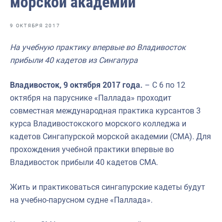
морской академии
Отраслевые СМИ
Выставки и конференции
9 ОКТЯБРЯ 2017
Научно-практическая литература
На учебную практику впервые во Владивосток
прибыли 40 кадетов из Сингапура
Рыбоохрана России
Отрасль в цифрах
Владивосток, 9 октября 2017 года.
– С 6 по 12
октября на паруснике «Паллада» проходит
Инфографика
совместная международная практика курсантов 3
Большая африканская экспедиция
курса Владивостокского морского колледжа и
кадетов Сингапурской морской академии (СМА). Для
Укрепление духовно-нравственных ценностей
прохождения учебной практики впервые во
События в России и мире
Владивосток прибыли 40 кадетов СМА.
Жить и практиковаться сингапурские кадеты будут
на учебно-парусном судне «Паллада».