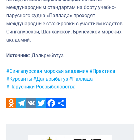
международным стандартам на борту учебно-
парусного судна «Паллада» проходят
международные стажировки с участием кадетов
Сингапурской, Шанхайской, Брунейской морских
академий.
Источник:
Дальрыбвтуз
Метки:
#Сингапурская морская академия
#Практика
#Курсанты
#Дальрыбвтуз
#Паллада
#Парусники Росрыболовства
Odnoklassniki
Telegram
VK
Twitter
Facebook
Отправить