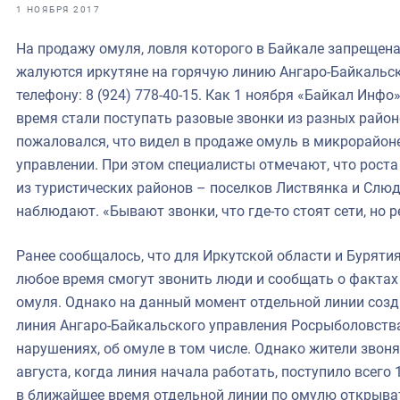
фрах
1 НОЯБРЯ 2017
На продажу омуля, ловля которого в Байкале запрещена 
иканская экспедиция
жалуются иркутяне на горячую линию Ангаро-Байкальс
уховно-нравственных
телефону: 8 (924) 778-40-15. Как 1 ноября «Байкал Инфо
время стали поступать разовые звонки из разных район
ссии и мире
пожаловался, что видел в продаже омуль в микрорайон
управлении. При этом специалисты отмечают, что роста
из туристических районов – поселков Листвянка и Слюд
наблюдают. «Бывают звонки, что где-то стоят сети, но р
Ранее сообщалось, что для Иркутской области и Буряти
любое время смогут звонить люди и сообщать о фактах
омуля. Однако на данный момент отдельной линии созда
линия Ангаро-Байкальского управления Росрыболовств
нарушениях, об омуле в том числе. Однако жители звонят
августа, когда линия начала работать, поступило всего 
в ближайшее время отдельной линии по омулю открыва