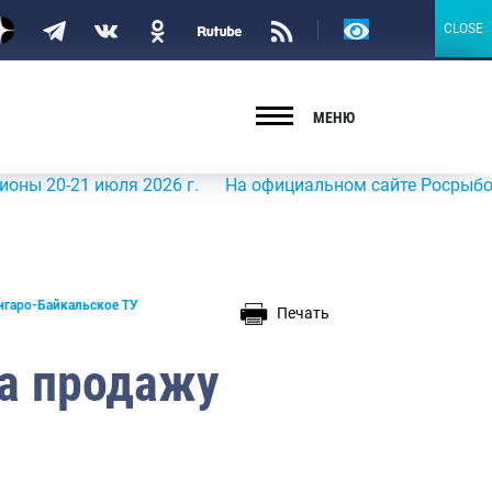
Версия
CLOSE
CLOSE
для
слабовидящих
МЕНЮ
21 июля 2026 г.
На официальном сайте Росрыболовства в
нгаро-Байкальское ТУ
Печать
а продажу