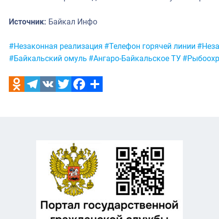
Источник:
Байкал Инфо
Метки:
#Незаконная реализация
#Телефон горячей линии
#Нез
#Байкальский омуль
#Ангаро-Байкальское ТУ
#Рыбоохр
Odnoklassniki
Telegram
VK
Twitter
Facebook
Отправить