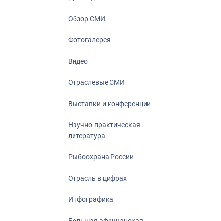
Отрасль в ци
Инфографика
Обзор СМИ
Большая афр
Фотогалерея
Укрепление д
ценностей
Видео
События в Ро
Отраслевые СМИ
Выставки и конференции
Научно-практическая
литература
Рыбоохрана России
Отрасль в цифрах
Инфографика
Большая африканская