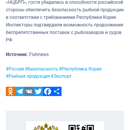
«НЦБРП», гости убедились в способности российской
стороны обеспечить безопасность рыбной продукции
в соответствии с требованиями Республики Корея.
Инспекторы подтвердили возможность продолжения
беспрепятственных поставок с рыбозаводов и судов
РФ.
Источник:
Fishnews
Метки:
#Россия
#Безопасность
#Республика Корея
#Рыбная продукция
#Экспорт
Odnoklassniki
Telegram
VK
Twitter
Facebook
Отправить