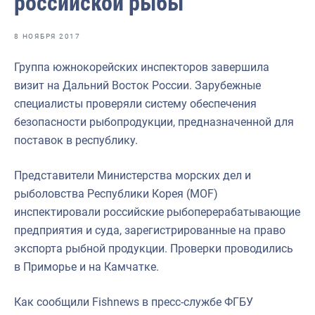
российской рыбы
Отраслевые СМИ
Выставки и конференции
8 НОЯБРЯ 2017
Научно-практическая литература
Группа южнокорейских инспекторов завершила
визит на Дальний Восток России. Зарубежные
Рыбоохрана России
специалисты проверяли систему обеспечения
Отрасль в цифрах
безопасности рыбопродукции, предназначенной для
поставок в республику.
Инфографика
Большая африканская экспедиция
Представители Министерства морских дел и
рыболовства Республики Корея (MOF)
Укрепление духовно-нравственных ценностей
инспектировали российские рыбоперерабатывающие
События в России и мире
предприятия и суда, зарегистрированные на право
экспорта рыбной продукции. Проверки проводились
в Приморье и на Камчатке.
Как сообщили Fishnews в пресс-службе ФГБУ