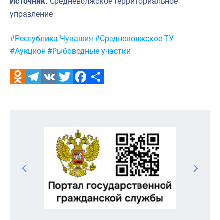
Источник:
Средневолжское территориальное
управление
Метки:
#Республика Чувашия
#Средневолжское ТУ
#Аукцион
#Рыбоводные участки
Odnoklassniki
Telegram
VK
Twitter
Facebook
Отправить