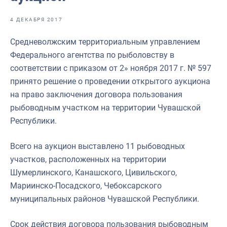
Отраслевые СМИ
4 ДЕКАБРЯ 2017
Выставки и конференции
Средневолжским территориальным управлением
Научно-практическая литература
Федерального агентства по рыболовству в
Рыбоохрана России
соответствии с приказом от 2» ноября 2017 г. № 597
принято решение о проведении открытого аукциона
Отрасль в цифрах
на право заключения договора пользования
Инфографика
рыбоводным участком на территории Чувашской
Республики.
Большая африканская экспедиция
Укрепление духовно-нравственных ценностей
Всего на аукцион выставлено 11 рыбоводных
участков, расположенных на территории
События в России и мире
Шумерлинского, Канашского, Цивильского,
Мариинско-Посадского, Чебоксарского
муниципальных районов Чувашской Республики.
Срок действия договора пользования рыбоводным