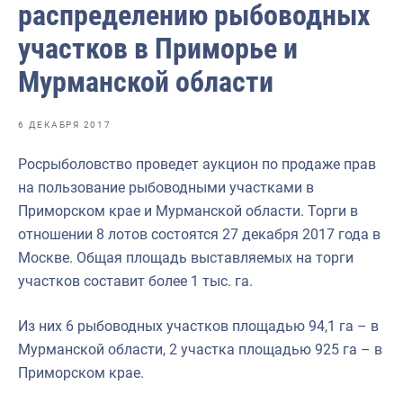
распределению рыбоводных
Отраслевые СМИ
участков в Приморье и
Выставки и конференции
Мурманской области
Научно-практическая литература
Рыбоохрана России
6 ДЕКАБРЯ 2017
Отрасль в цифрах
Росрыболовство проведет аукцион по продаже прав
Инфографика
на пользование рыбоводными участками в
Приморском крае и Мурманской области. Торги в
Большая африканская экспедиция
отношении 8 лотов состоятся 27 декабря 2017 года в
Укрепление духовно-нравственных ценностей
Москве. Общая площадь выставляемых на торги
участков составит более 1 тыс. га.
События в России и мире
Из них 6 рыбоводных участков площадью 94,1 га – в
Мурманской области, 2 участка площадью 925 га – в
Приморском крае.