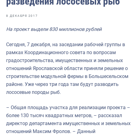
разведения лососевых рыб
Отраслевые СМИ
Выставки и конференции
8 ДЕКАБРЯ 2017
Научно-практическая литература
На проект выдели 830 миллионов рублей
Рыбоохрана России
Сегодня, 7 декабря, на заседании рабочей группы в
Отрасль в цифрах
рамках Координационного совета по вопросам
градостроительства, имущественных и земельных
Инфографика
отношений Ярославской области приняли решение о
Большая африканская экспедиция
строительстве модульной фермы в Большесельском
районе. Уже через три года там будут разводить
Укрепление духовно-нравственных ценностей
лососевые породы рыб.
События в России и мире
– Общая площадь участка для реализации проекта –
более 130 тысяч квадратных метров, – рассказал
директор департамента имущественных и земельных
отношений Максим Фролов. – Данный