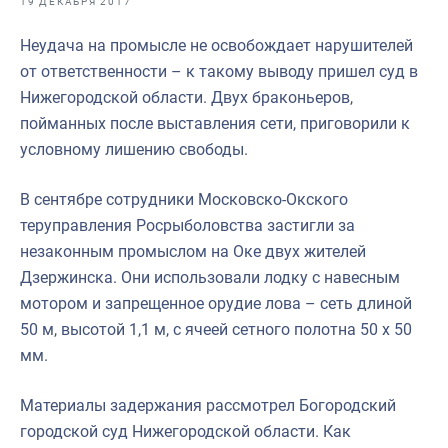
19 ДЕКАБРЯ 2017
Отраслевые СМИ
Неудача на промысле не освобождает нарушителей
Выставки и конференции
от ответственности – к такому выводу пришел суд в
Научно-практическая литература
Нижегородской области. Двух браконьеров,
пойманных после выставления сети, приговорили к
Рыбоохрана России
условному лишению свободы.
Отрасль в цифрах
В сентябре сотрудники Московско-Окского
Инфографика
теруправления Росрыболовства застигли за
Большая африканская экспедиция
незаконным промыслом на Оке двух жителей
Дзержинска. Они использовали лодку с навесным
Укрепление духовно-нравственных ценностей
мотором и запрещенное орудие лова – сеть длиной
События в России и мире
50 м, высотой 1,1 м, с ячеей сетного полотна 50 х 50
мм.
Материалы задержания рассмотрел Богородский
городской суд Нижегородской области. Как