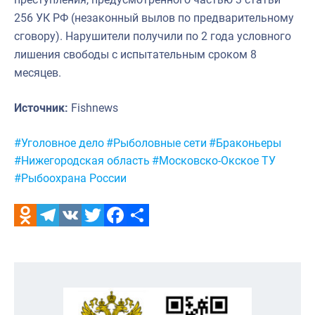
256 УК РФ (незаконный вылов по предварительному
сговору). Нарушители получили по 2 года условного
лишения свободы с испытательным сроком 8
месяцев.
Источник:
Fishnews
Метки:
#Уголовное дело
#Рыболовные сети
#Браконьеры
#Нижегородская область
#Московско-Окское ТУ
#Рыбоохрана России
Odnoklassniki
Telegram
VK
Twitter
Facebook
Отправить